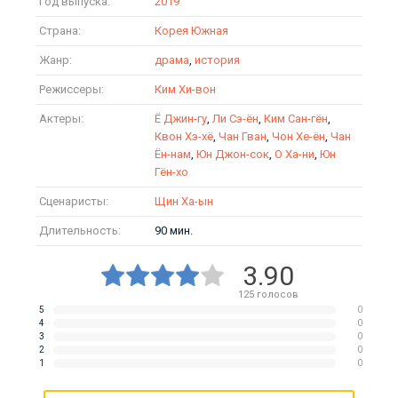
Год выпуска:
2019
Страна:
Корея Южная
Жанр:
драма
,
история
Режиссеры:
Ким Хи-вон
Актеры:
Ё Джин-гу
,
Ли Сэ-ён
,
Ким Сан-гён
,
Квон Хэ-хё
,
Чан Гван
,
Чон Хе-ён
,
Чан
Ён-нам
,
Юн Джон-сок
,
О Ха-ни
,
Юн
Гён-хо
Сценаристы:
Щин Ха-ын
Длительность:
90 мин.
3.90
125
голосов
5
0
4
0
3
0
2
0
1
0