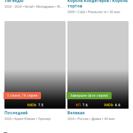
Легенды
Король Кондитеров / Король
тортов
2019 - 2019 • Китай • Мелодрама • 45 мин.
2009 • США • Реальное тв • 30 мин.
1 сезон, 16 серия
7.5
7.6
6.6
Последний
Великая
2015 • Корея Южная • Триллер
2015 • Россия • Драма • 49 мин.