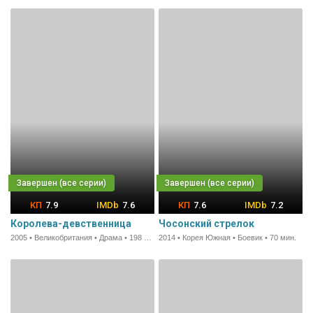
7.9
7.6
7.6
7.2
Королева-девственница
Чосонский стрелок
2005 • Великобритания • Драма • 198 мин.
2014 • Корея Южная • Боевик • 70 мин.