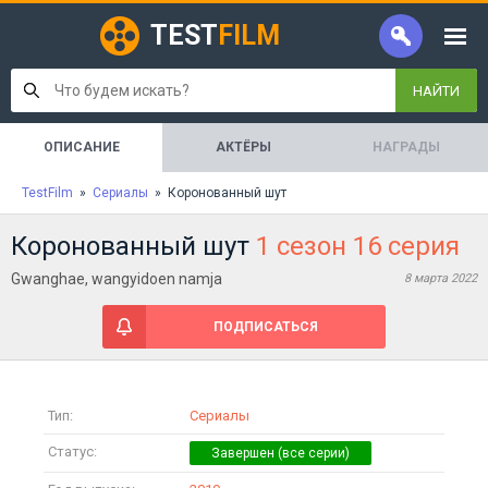
TEST
FILM
НАЙТИ
ОПИСАНИЕ
АКТЁРЫ
НАГРАДЫ
TestFilm
»
Сериалы
» Коронованный шут
Коронованный шут
1 сезон 16 серия
Gwanghae, wangyidoen namja
8 марта 2022
ПОДПИСАТЬСЯ
Тип:
Сериалы
Статус: