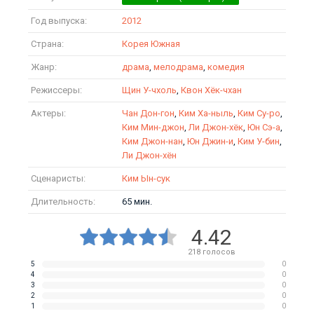
Год выпуска:
2012
Страна:
Корея Южная
Жанр:
драма
,
мелодрама
,
комедия
Режиссеры:
Щин У-чхоль
,
Квон Хёк-чхан
Актеры:
Чан Дон-гон
,
Ким Ха-ныль
,
Ким Су-ро
,
Ким Мин-джон
,
Ли Джон-хёк
,
Юн Сэ-а
,
Ким Джон-нан
,
Юн Джин-и
,
Ким У-бин
,
Ли Джон-хён
Сценаристы:
Ким Ын-сук
Длительность:
65 мин.
4.42
218
голосов
5
0
4
0
3
0
2
0
1
0