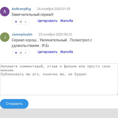
AnthonyBig
26 ноября 2020 01:53
A
Замечательный сериал!
Цитировать
Жалоба
+
0
-
JameyInalm
23 ноября 2020 00:25
J
Сериал хорош... Увлекательный... Посмотрел с
удовольствием...💯👍
Цитировать
Жалоба
+
0
-
Отправить