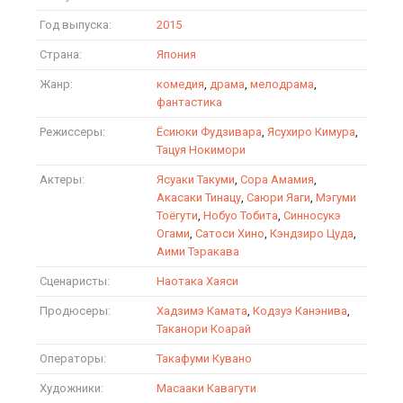
Год выпуска:
2015
Страна:
Япония
Жанр:
комедия
,
драма
,
мелодрама
,
фантастика
Режиссеры:
Ёсиюки Фудзивара
,
Ясухиро Кимура
,
Тацуя Нокимори
Актеры:
Ясуаки Такуми
,
Сора Амамия
,
Акасаки Тинацу
,
Саюри Яаги
,
Мэгуми
Тоёгути
,
Нобуо Тобита
,
Синносукэ
Огами
,
Сатоси Хино
,
Кэндзиро Цуда
,
Аими Тэракава
Сценаристы:
Наотака Хаяси
Продюсеры:
Хадзимэ Камата
,
Кодзуэ Канэнива
,
Таканори Коарай
Операторы:
Такафуми Кувано
Художники:
Масааки Кавагути