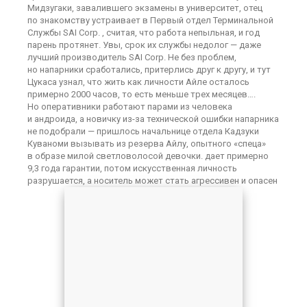
Мидзугаки, завалившего экзамены в университет, отец
по знакомству устраивает в Первый отдел Терминальной
Службы SAI Corp. , считая, что работа непыльная, и год
парень протянет. Увы, срок их службы недолог — даже
лучший производитель SAI Corp. Не без проблем,
но напарники сработались, притерлись друг к другу, и тут
Цукаса узнал, что жить как личности Айле осталось
примерно 2000 часов, то есть меньше трех месяцев….
Но оперативники работают парами из человека
и андроида, а новичку из-за технической ошибки напарника
не подобрали — пришлось начальнице отдела Кадзуки
Куваноми вызывать из резерва Айлу, опытного «спеца»
в образе милой светловолосой девочки. дает примерно
9,3 года гарантии, потом искусственная личность
разрушается, а носитель может стать агрессивен и опасен