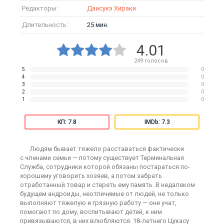
Редакторы:
Даисукэ Хираки
Длительность:
25 мин.
4.01
249
голосов
5
0
4
0
3
0
2
0
1
0
КП: 7.8
IMDb: 7.3
Людям бывает тяжело расставаться фактически
с членами семьи — потому существует Терминальная
Служба, сотрудники которой обязаны постараться по-
хорошему уговорить хозяев, а потом забрать
отработанный товар и стереть ему память. В недалеком
будущем андроиды, неотличимые от людей, не только
выполняют тяжелую и грязную работу — они учат,
помогают по дому, воспитывают детей, к ним
привязываются, в них влюбляются. 18-летнего Цукасу