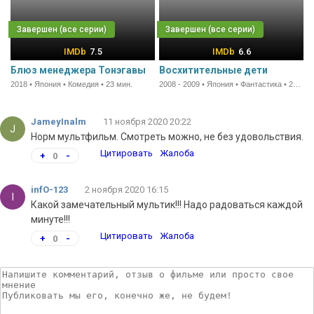
7.5
6.6
Блюз менеджера Тонэгавы
Восхитительные дети
2018 • Япония • Комедия • 23 мин.
2008 - 2009 • Япония • Фантастика • 24 мин.
JameyInalm
11 ноября 2020 20:22
J
Норм мультфильм. Смотреть можно, не без удовольствия.
Цитировать
Жалоба
+
0
-
infO-123
2 ноября 2020 16:15
I
Какой замечательный мультик!!! Надо радоваться каждой
минуте!!!
Цитировать
Жалоба
+
0
-