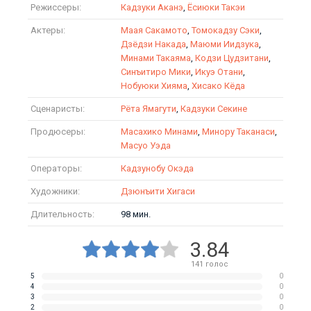
Режиссеры:
Кадзуки Аканэ
,
Ёсиюки Такэи
Актеры:
Маая Сакамото
,
Томокадзу Сэки
,
Дзёдзи Накада
,
Маюми Иидзука
,
Минами Такаяма
,
Кодзи Цудзитани
,
Синъитиро Мики
,
Икуэ Отани
,
Нобуюки Хияма
,
Хисако Кёда
Сценаристы:
Рёта Ямагути
,
Кадзуки Секине
Продюсеры:
Масахико Минами
,
Минору Таканаси
,
Масуо Уэда
Операторы:
Кадзунобу Окэда
Художники:
Дзюнъити Хигаси
Длительность:
98 мин.
3.84
141
голос
5
0
4
0
3
0
2
0