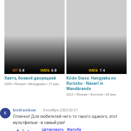
5.8
6.8
7.4
Хаятэ, боевой дворецкий
Kôdo Giasu: Hangyaku no
Rurûshu - Nanarî in
2009 • Япония • Мелодрама • 27 мин.
Wandârando
2012 • Япония • Фэнтези • 28 мин.
kindrainbow
9 ноября 2020 03:37
K
Отлично! Для любителей чего-то такого эдакого, этот
мультфильм - в самый раз!
Цитировать
Жалоба
+
0
-