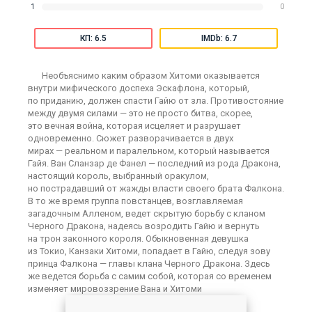
1
0
КП: 6.5
IMDb: 6.7
Необъяснимо каким образом Хитоми оказывается
внутри мифического доспеха Эскафлона, который,
по приданию, должен спасти Гайю от зла. Противостояние
между двумя силами — это не просто битва, скорее,
это вечная война, которая исцеляет и разрушает
одновременно. Сюжет разворачивается в двух
мирах — реальном и паралельном, который называется
Гайя. Ван Сланзар де Фанел — последний из рода Дракона,
настоящий король, выбранный оракулом,
но пострадавший от жажды власти своего брата Фалкона.
В то же время группа повстанцев, возглавляемая
загадочным Алленом, ведет скрытую борьбу с кланом
Черного Дракона, надеясь возродить Гайю и вернуть
на трон законного короля. Обыкновенная девушка
из Токио, Канзаки Хитоми, попадает в Гайю, следуя зову
принца Фалкона — главы клана Черного Дракона. Здесь
же ведется борьба с самим собой, которая со временем
изменяет мировоззрение Вана и Хитоми