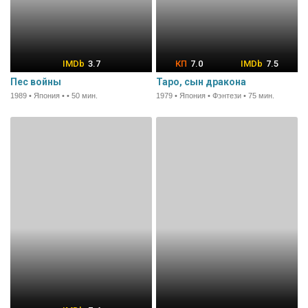
3.7
7.0
7.5
Пес войны
Таро, сын дракона
1989 • Япония • • 50 мин.
1979 • Япония • Фэнтези • 75 мин.