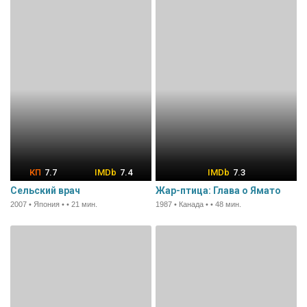
7.7
7.4
7.3
Сельский врач
Жар-птица: Глава о Ямато
2007 • Япония • • 21 мин.
1987 • Канада • • 48 мин.