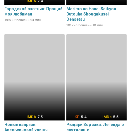
7.4
Городской охотник: Прощай
Marimo no Hana: Saikyou
моя любимая
Butouha Shougakusei
Densetsu
1997 • Япония • • 94 мин.
2012 • Япония • • 10 мин.
7.5
5.4
5.5
Новые капризы
Рыцари Зодиака: Легенда о
Апельсиновой улицы
святилище