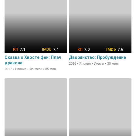
7.1
7.1
7.0
7.6
Сказка о Хвосте феи: Плач
Дворянство: Пробуждение
дракона
2016 • Япония • Ужасы • 30 мин.
2017 • Япония • Фэнтези • 85 мин.