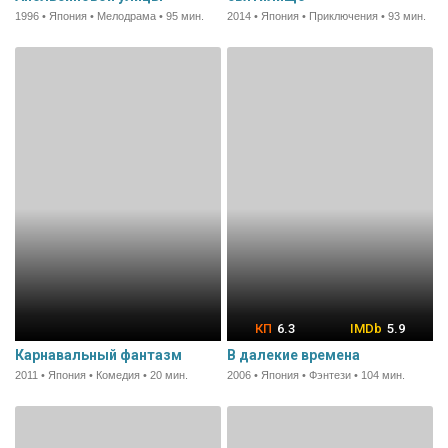
1996 • Япония • Мелодрама • 95 мин.
2014 • Япония • Приключения • 93 мин.
6.3
5.9
Карнавальный фантазм
В далекие времена
2011 • Япония • Комедия • 20 мин.
2006 • Япония • Фэнтези • 104 мин.