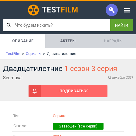
TEST
FILM
НАЙТИ
ОПИСАНИЕ
АКТЁРЫ
НАГРАДЫ
TestFilm
»
Сериалы
» Двадцатилетние
Двадцатилетние
1 сезон 3 серия
Seumusal
12 декабря 2021
ПОДПИСАТЬСЯ
Тип:
Сериалы
Статус: