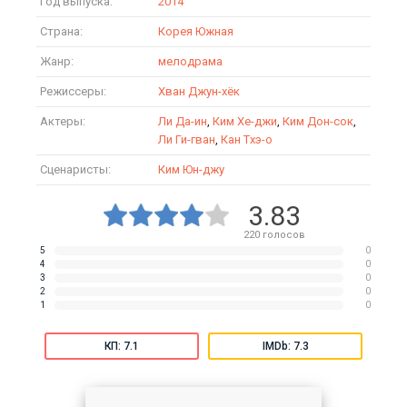
Год выпуска:
2014
Страна:
Корея Южная
Жанр:
мелодрама
Режиссеры:
Хван Джун-хёк
Актеры:
Ли Да-ин
,
Ким Хе-джи
,
Ким Дон-сок
,
Ли Ги-гван
,
Кан Тхэ-о
Сценаристы:
Ким Юн-джу
3.83
220
голосов
5
0
4
0
3
0
2
0
1
0
КП: 7.1
IMDb: 7.3