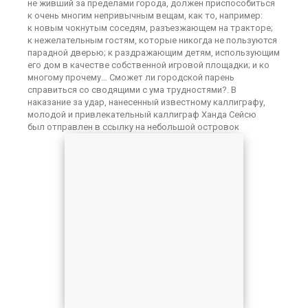
не живший за пределами города, должен приспособиться
к очень многим непривычным вещам, как то, например:
к новым чокнутым соседям, разъезжающем на тракторе;
к нежелательным гостям, которые никогда не пользуются
парадной дверью; к раздражающим детям, использующим
его дом в качестве собственной игровой площадки; и ко
многому прочему… Сможет ли городской парень
справиться со сводящими с ума трудностями?. В
наказание за удар, нанесенный известному каллиграфу,
молодой и привлекательный каллиграф Ханда Сейсю
был отправлен в ссылку на небольшой островок