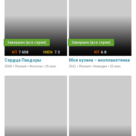
7.658
7.3
6.8
Сердца Пандоры
Моя кузина – инопланетянка
2009 • Япония • Фэнтези • 25 мин.
2011 • Япония • Комедия • 25 мин.