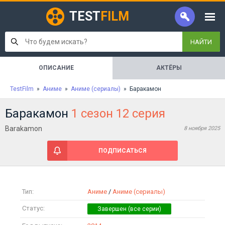
TEST
FILM
НАЙТИ
ОПИСАНИЕ
АКТЁРЫ
TestFilm
»
Аниме
»
Аниме (сериалы)
» Баракамон
Баракамон
1 сезон 12 серия
Barakamon
8 ноября 2025
ПОДПИСАТЬСЯ
Тип:
Аниме
/
Аниме (сериалы)
Статус: