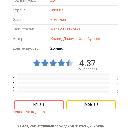
Год выпуска:
2014
Страна:
Япония
Жанр:
комедия
Режиссеры:
Масаки Татибана
Актеры:
Кадзи
,
Даисукэ Оно
,
Сувабе
Длительность:
25 мин.
4.37
225
голосов
5
0
4
0
3
0
2
0
1
0
КП: 8.1
IMDb: 8.3
Лучшее за неделю
Ханда, как истинный городской житель, никогда