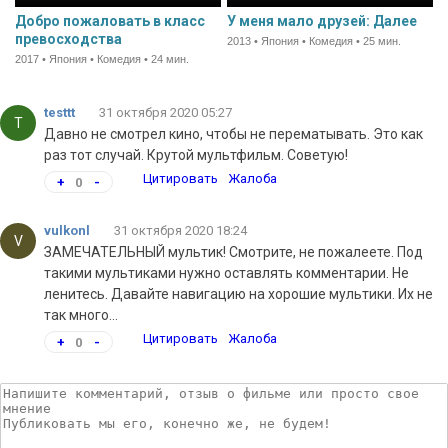
Добро пожаловать в класс
У меня мало друзей: Далее
превосходства
2013 • Япония • Комедия • 25 мин.
2017 • Япония • Комедия • 24 мин.
testtt
31 октября 2020 05:27
T
Давно не смотрел кино, чтобы не перематывать. Это как
раз тот случай. Крутой мультфильм. Советую!
Цитировать
Жалоба
+
0
-
vulkonl
31 октября 2020 18:24
V
ЗАМЕЧАТЕЛЬНЫЙ мультик! Смотрите, не пожалеете. Под
такими мультиками нужно оставлять комментарии. Не
ленитесь. Давайте навигацию на хорошие мультики. Их не
так много...
Цитировать
Жалоба
+
0
-