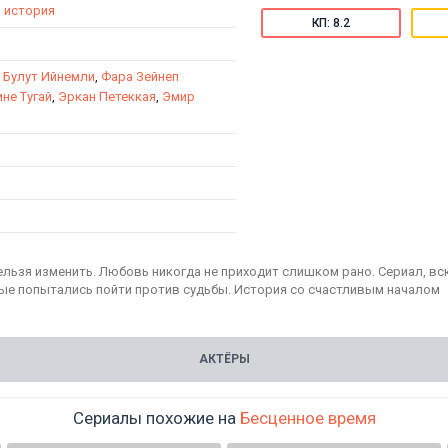
,
история
КП: 8.2
 Булут Ийнемли
,
Фара Зейнеп
не Тугай
,
Эркан Петеккая
,
Эмир
нельзя изменить. Любовь никогда не приходит слишком рано. Сериал, 
ые попытались пойти против судьбы. История со счастливым началом
АКТЁРЫ
Сериалы похожие на
Бесценное время