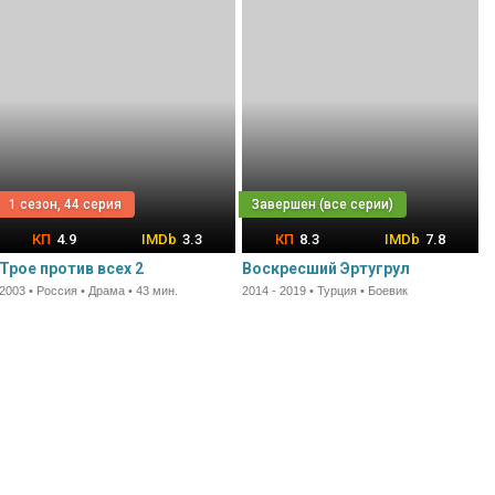
1 сезон, 44 серия
4.9
3.3
8.3
7.8
Трое против всех 2
Воскресший Эртугрул
2003 • Россия • Драма • 43 мин.
2014 - 2019 • Турция • Боевик