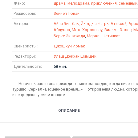
Жанр:
драма
,
мелодрама
,
приключения
,
семейный
Режиссеры:
Зейнеп Гюнай
Актеры:
Айча Бингёль
,
Йылдыз Чагры Атиксой
,
Арас
Абдулла
,
Мете Хорозоглу
,
Вильма Эллес
,
Ми
Берке Зинджиди
,
Мераль Четинкая
Сценаристы:
Джошкун Ирмак
Редакторы:
Улаш Джихан Шимшек
Длительность:
58 мин.
Но очень часто она приходит слишком поздно, когда ничего 
Турцию. Сериал «Бесценное время…» — откровения людей, котор
и непредсказуемым концом
ОПИСАНИЕ