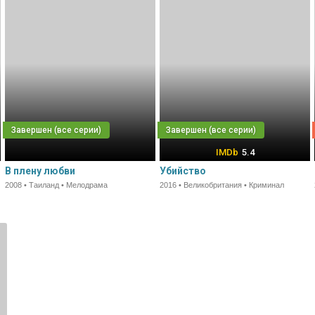
5.4
В плену любви
Убийство
2008 • Таиланд • Мелодрама
2016 • Великобритания • Криминал