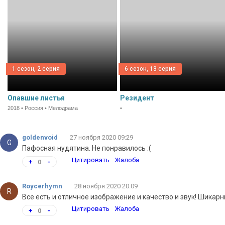
1 сезон, 2 серия
6 сезон, 13 серия
Опавшие листья
Резидент
2018 • Россия • Мелодрама
•
goldenvoid
27 ноября 2020 09:29
G
Пафосная нудятина. Не понравилось :(
Цитировать
Жалоба
+
0
-
Roycerhymn
28 ноября 2020 20:09
R
Все есть и отличное изображение и качество и звук! Шикарн
Цитировать
Жалоба
+
0
-