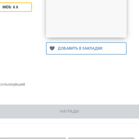
IMDb: 6.6
всколыхнувший
НАГРАДЫ