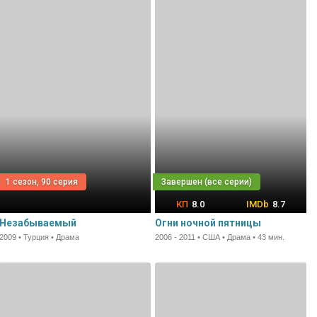
1 сезон, 90 серия
8.0
8.7
Незабываемый
Огни ночной пятницы
2009 • Турция • Драма
2006 - 2011 • США • Драма • 43 мин.