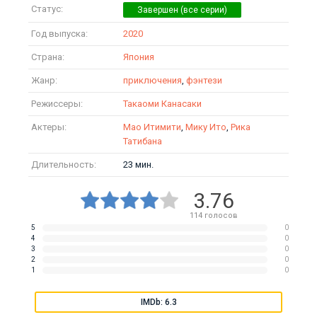
Статус:
Год выпуска:
2020
Страна:
Япония
Жанр:
приключения
,
фэнтези
Режиссеры:
Такаоми Канасаки
Актеры:
Мао Итимити
,
Мику Ито
,
Рика
Татибана
Длительность:
23 мин.
3.76
114
голосов
5
0
4
0
3
0
2
0
1
0
IMDb: 6.3