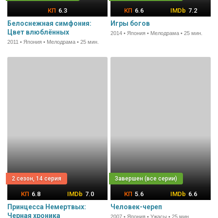
6.3
6.6
7.2
Белоснежная симфония:
Игры богов
Цвет влюблённых
2014 • Япония • Мелодрама • 25 мин.
2011 • Япония • Мелодрама • 25 мин.
2 сезон, 14 серия
6.8
7.0
5.6
6.6
Принцесса Немертвых:
Человек-череп
Черная хроника
2007 • Япония • Ужасы • 25 мин.