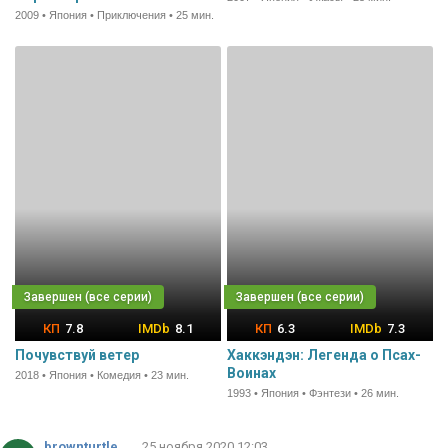
2009 • Япония • Приключения • 25 мин.
7.8
8.1
6.3
7.3
Почувствуй ветер
Хаккэндэн: Легенда о Псах-
Воинах
2018 • Япония • Комедия • 23 мин.
1993 • Япония • Фэнтези • 26 мин.
brownturtle
25 ноября 2020 12:03