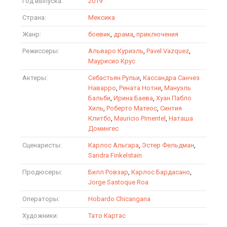
Год выпуска:
2019
Страна:
Мексика
Жанр:
боевик
,
драма
,
приключения
Режиссеры:
Альваро Куриэль
,
Pavel Vazquez
,
Маурисио Крус
Актеры:
Себастьян Рульи
,
Кассандра Санчез
Наварро
,
Рената Нотни
,
Мануэль
Бальби
,
Ирина Баева
,
Хуан Пабло
Хиль
,
Роберто Матеос
,
Синтия
Клитбо
,
Mauricio Pimentel
,
Наташа
Домингес
Сценаристы:
Карлос Альгара
,
Эстер Фельдман
,
Sandra Finkelstain
Продюсеры:
Билл Ровзар
,
Карлос Бардасано
,
Jorge Sastoque Roa
Операторы:
Hobardo Chicangana
Художники:
Тато Картас