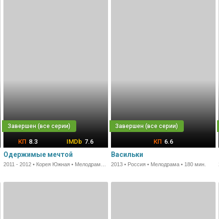
8.3
7.6
6.6
Одержимые мечтой
Васильки
2011 - 2012 • Корея Южная • Мелодрама • 65 мин.
2013 • Россия • Мелодрама • 180 мин.