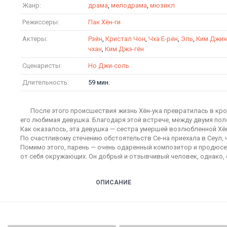
Жанр:
драма
,
мелодрама
,
мюзикл
Режиссеры:
Пак Хён-ги
Актеры:
Рэйн
,
Кристал Чон
,
Чха Е-рён
,
Эль
,
Ким Джин
чхан
,
Ким Джэ-гён
Сценаристы:
Но Джи-соль
Длительность:
59 мин.
После этого происшествия жизнь Хён-ука превратилась в кр
его любимая девушка. Благодаря этой встрече, между двумя по
Как оказалось, эта девушка — сестра умершей возлюбленной Хён-у
По счастливому стечению обстоятельств Се-на приехала в Сеул,
Помимо этого, парень — очень одаренный композитор и продюсе
от себя окружающих. Он добрый и отзывчивый человек, однако, о
ОПИСАНИЕ