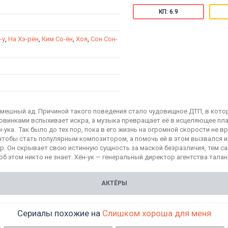
КП: 6.9
-у
,
На Хэ-рён
,
Ким Со-ён
,
Хоя
,
Сон Сон-
омешный ад. Причиной такого поведения стало чудовищное ДТП, в кото
ловинками вспыхивает искра, а музыка превращает её в исцеляющее пл
ка. Так было до тех пор, пока в его жизнь на огромной скорости не вр
 чтобы стать популярным композитором, а помочь ей в этом вызвался и
р. Он скрывает свою истинную сущность за маской безразличия, тем 
б этом никто не знает. Хён-ук — генеральный директор агентства тала
АКТЁРЫ
Сериалы похожие на
Слишком хороша для меня