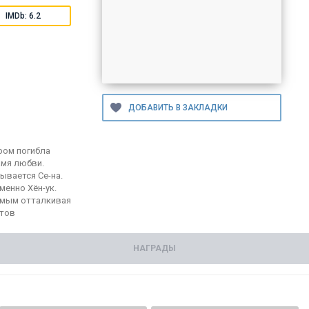
IMDb: 6.2
ром погибла
амя любви.
ывается Се-на.
менно Хён-ук.
самым отталкивая
нтов
НАГРАДЫ