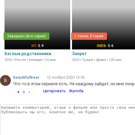
1 сезон, 9 серия
5.9
5.6
Беглые родственники
Запрет
2016 • Россия • Комедия • 24 мин.
2014 • Турция • Драма • 120 мин.
beautifulbear
12 ноября 2020 13:53
B
Что-то в этом сериале есть. Не каждому зайдет, но мне пон
Цитировать
Жалоба
+
0
-