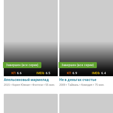
6.6
6.5
6.9
6.4
Апельсиновый мармелад
Не в деньгах счастье
2015 • Корея Южная • Фэнтези • 55 мин.
2009 • Тайвань • Комедия • 75 мин.