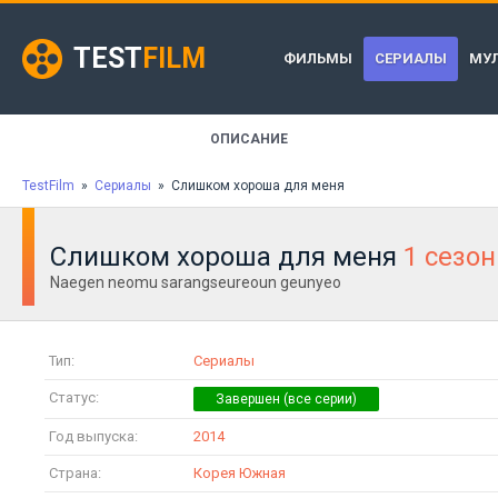
TEST
FILM
ФИЛЬМЫ
СЕРИАЛЫ
МУ
ОПИСАНИЕ
TestFilm
»
Сериалы
» Слишком хороша для меня
Слишком хороша для меня
1 сезон
Naegen neomu sarangseureoun geunyeo
Тип:
Сериалы
Статус:
Год выпуска:
2014
Страна:
Корея Южная