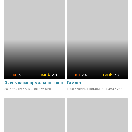
2.8
2.3
7.6
7.7
Очень паранормальное кино
Гамлет
2013 • США • Комедия • 86 мин.
1996 • Великобритания • Драма • 242 мин.