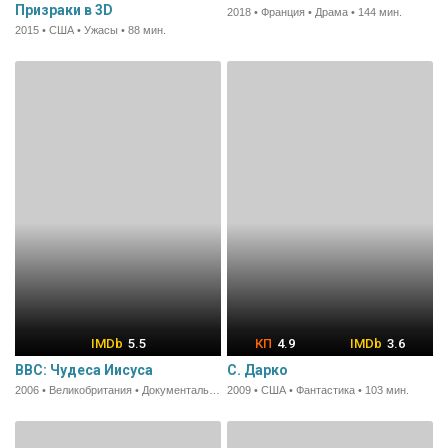
Призраки в 3D
2018 • Франция • Драма • 144 мин.
2015 • США • Ужасы • 88 мин.
5.5
4.9
3.6
BBC: Чудеса Иисуса
С. Дарко
2006 • Великобритания • Документальный • 52 мин.
2009 • США • Фантастика • 103 мин.