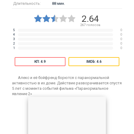
Длительность:
88 мин.
2.64
267
голосов
5
0
4
0
3
0
2
0
1
0
КП: 4.9
IMDb: 4.6
Алекс и её бойфренд борются с паранормальной
активностью в их доме. Действие разворачивается спустя
5 лет с момента событий фильма «Паранормальное
явление 2»