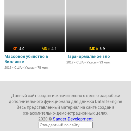
4.0
4.1
6.9
Массовое убийство в
Паранормальное зло
Виллиске
2017 • США • Ужасы • 93 мин.
2016 • США • Ужасы • 78 мин.
Данный сайт создан исключительно с целью разрабоки
дополнительного функционала для движка DatalifeEngine
Весь представленный материал на сайте создан в
ознакомительно-демонстрационных целях.
2020 ©
Sander-Development