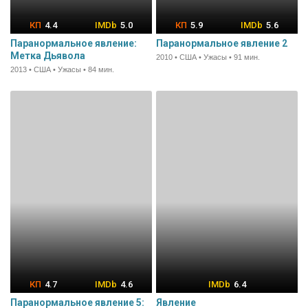
4.4
5.0
5.9
5.6
Паранормальное явление:
Паранормальное явление 2
Метка Дьявола
2010 • США • Ужасы • 91 мин.
2013 • США • Ужасы • 84 мин.
4.7
4.6
6.4
Паранормальное явление 5:
Явление