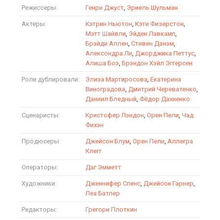
Режиссеры:
Генри Джуст
,
Эриель Шульман
Актеры:
Кэтрин Ньютон
,
Кэти Физерстон
,
Мэтт Шайвли
,
Эйден Лавкамп
,
Брэйди Аллен
,
Стивен Данэм
,
Алексондра Ли
,
Джорджика Петтус
,
Алиша Боэ
,
Брэндон Хэйл Эггерсен
Роли дублировали:
Элиза Мартиросова
,
Екатерина
Виноградова
,
Дмитрий Череватенко
,
Даниил Бледный
,
Фёдор Дахненко
Сценаристы:
Кристофер Лэндон
,
Орен Пели
,
Чад
Фихэн
Продюсеры:
Джейсон Блум
,
Орен Пели
,
Аллегра
Клегг
Операторы:
Даг Эмметт
Художники:
Дженнифер Спенс
,
Джейсон Гарнер
,
Леа Батлер
Редакторы:
Грегори Плоткин