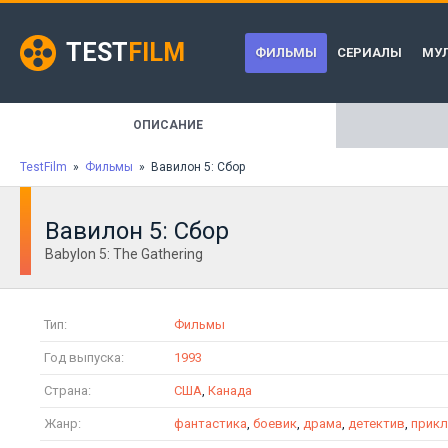
TEST
FILM
ФИЛЬМЫ
СЕРИАЛЫ
МУ
ОПИСАНИЕ
TestFilm
»
Фильмы
» Вавилон 5: Сбор
Вавилон 5: Сбор
Babylon 5: The Gathering
Тип:
Фильмы
Год выпуска:
1993
Страна:
США
,
Канада
Жанр:
фантастика
,
боевик
,
драма
,
детектив
,
прик