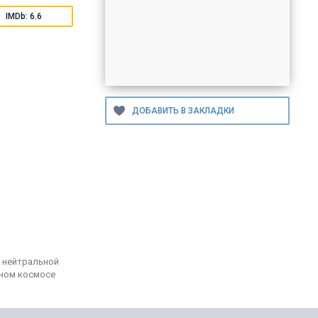
IMDb: 6.6
— нейтральной
ьном космосе