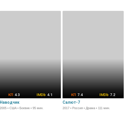
4.3
4.1
7.4
7.2
Наводчик
Салют-7
2005 • США • Боевик • 95 мин.
2017 • Россия • Драма • 111 мин.