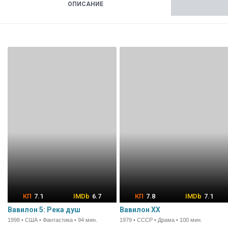
ОПИСАНИЕ
7.1
6.7
7.8
7.1
Вавилон 5: Река душ
Вавилон XX
1998 • США • Фантастика • 94 мин.
1979 • СССР • Драма • 100 мин.