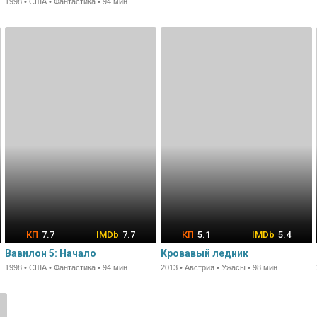
1998 • США • Фантастика • 94 мин.
7.7
7.7
5.1
5.4
Вавилон 5: Начало
Кровавый ледник
1998 • США • Фантастика • 94 мин.
2013 • Австрия • Ужасы • 98 мин.