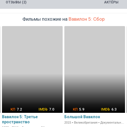
ОТЗЫВЫ (2)
АКТЁРЫ
Фильмы похожие на
Вавилон 5: Сбор
7.2
7.0
5.9
6.3
Вавилон 5: Третье
Большой Вавилон
пространство
2015 • Великобритания • Документальный • 86 мин.