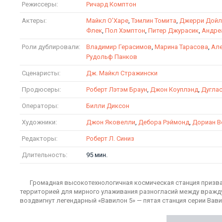
Режиссеры:
Ричард Комптон
Актеры:
Майкл О’Харе
,
Тэмлин Томита
,
Джерри Дойл
Флек
,
Пол Хэмптон
,
Питер Джурасик
,
Андре
Роли дублировали:
Владимир Герасимов
,
Марина Тарасова
,
Ал
Рудольф Панков
Сценаристы:
Дж. Майкл Стражински
Продюсеры:
Роберт Лэтэм Браун
,
Джон Коуплэнд
,
Дуглас
Операторы:
Билли Диксон
Художники:
Джон Яковелли
,
Дебора Рэймонд
,
Дориан В
Редакторы:
Роберт Л. Синиз
Длительность:
95 мин.
Громадная высокотехнологичная космическая станция призва
территорией для мирного улаживания разногласий между вражд
воздвигнут легендарный «Вавилон 5» — пятая станция серии Вави