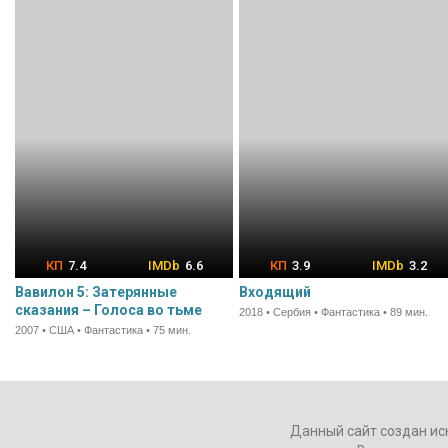
7.4
6.6
3.9
3.2
Вавилон 5: Затерянные
Входящий
сказания – Голоса во тьме
2018 • Сербия • Фантастика • 89 мин.
2007 • США • Фантастика • 75 мин.
Данный сайт создан ис