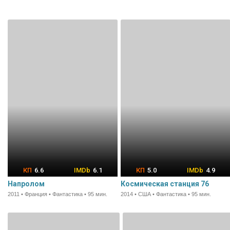
6.6
6.1
5.0
4.9
Напролом
Космическая станция 76
2011 • Франция • Фантастика • 95 мин.
2014 • США • Фантастика • 95 мин.