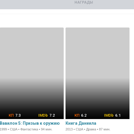
НАГРАДЫ
7.3
7.2
6.2
6.1
Вавилон 5: Призыв к оружию
Книга Даниила
1999 • США • Фантастика • 94 мин.
2013 • США • Драма • 87 мин.