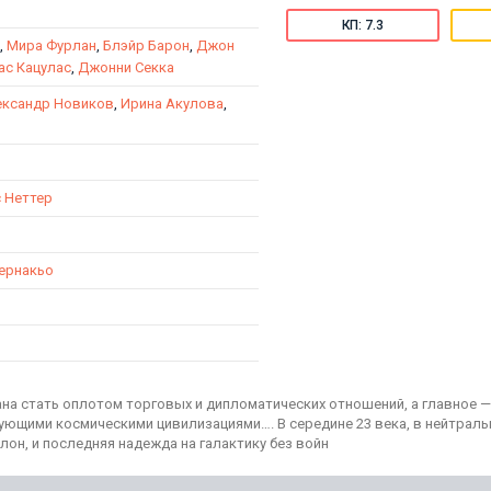
КП: 7.3
,
Мира Фурлан
,
Блэйр Барон
,
Джон
ас Кацулас
,
Джонни Секка
ександр Новиков
,
Ирина Акулова
,
 Неттер
ернакьо
на стать оплотом торговых и дипломатических отношений, а главное 
ующими космическими цивилизациями…. В середине 23 века, в нейтрал
лон, и последняя надежда на галактику без войн