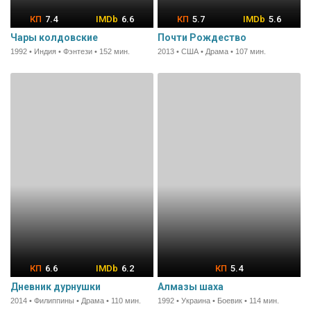
7.4
6.6
5.7
5.6
Чары колдовские
Почти Рождество
1992 • Индия • Фэнтези • 152 мин.
2013 • США • Драма • 107 мин.
6.6
6.2
5.4
Дневник дурнушки
Алмазы шаха
2014 • Филиппины • Драма • 110 мин.
1992 • Украина • Боевик • 114 мин.