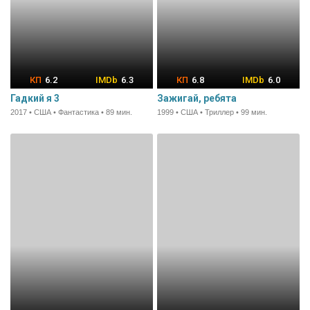
6.2
6.3
6.8
6.0
Гадкий я 3
Зажигай, ребята
2017 • США • Фантастика • 89 мин.
1999 • США • Триллер • 99 мин.