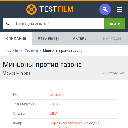
TEST
FILM
НАЙТИ
ОПИСАНИЕ
ОТЗЫВЫ (1)
АКТЁРЫ
НАГРАДЫ
TestFilm
»
Фильмы
» Миньоны против газона
Миньоны против газона
Mower Minions
25 октября 2020
Тип:
Фильмы
Год выпуска:
2016
Страна:
США
Жанр:
короткометражка
,
комедия
,