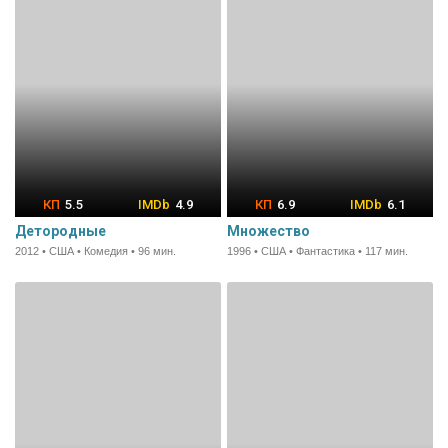
5.5
4.9
6.9
6.1
Детородные
Множество
2012 • США • Комедия • 96 мин.
1996 • США • Фантастика • 117 мин.