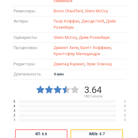
семейный
Режиссеры:
Bruno Chauffard
,
Glenn McCoy
Актеры:
Пьер Коффан
,
Джоди Гелб
,
Дэйв
Розенбаум
Сценаристы:
Glenn McCoy
,
Дэйв Розенбаум
Продюсеры:
Джанет Хили
,
Бретт Хоффман
,
Кристофер Меледандри
Редакторы:
Джилад Кармел
,
Эрик Осмонд
Длительность:
4 мин.
3.64
182
голоса
5
0
4
0
3
0
2
0
1
0
КП: 6.6
IMDb: 6.7