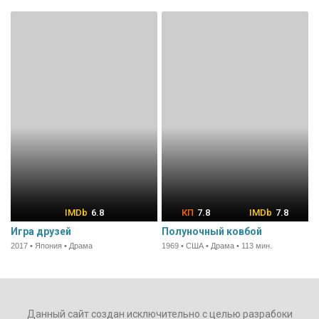
6.8
7.8
7.8
Игра друзей
Полуночный ковбой
2017 • Япония • Драма
1969 • США • Драма • 113 мин.
Данный сайт создан исключительно с целью разрабоки