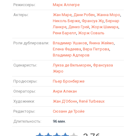
Режиссеры:
Марк Аллегре
Актеры:
Жан Маре
,
Дани Робен
,
Жанна Моро
,
Николь Берже
,
Франсуа Жу
,
Бернар
Ланкре
,
Дениз Грей
,
Жорж Шамара
,
Рени Барелл
,
Жорж Соваль
Роли дублировали:
Владимир Ушаков
,
Янина Жеймо
,
Елена Фадеева
,
Вера Петрова
,
Владимир Адлеров
Сценаристы:
Луиза де Вильморен
,
Франсуаза
Жиро
Продюсеры:
Пьер Бронберже
Операторы:
Анри Алекан
Художники:
Жан Д’Обонн
,
René Turbeaux
Редакторы:
Сюзанн де Тройе
Длительность:
96 мин.