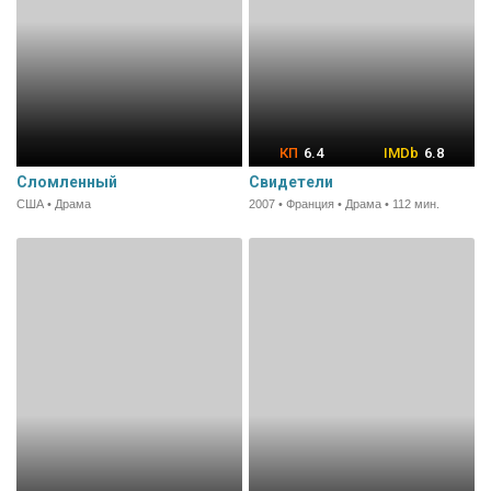
6.4
6.8
Сломленный
Свидетели
США • Драма
2007 • Франция • Драма • 112 мин.