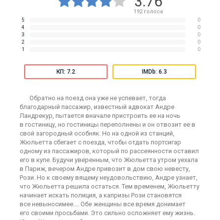
3.76
192
голоса
5
0
4
0
3
0
2
0
1
0
КП: 7.2
IMDb: 6.3
Обратно на поезд она уже не успевает, тогда
благодарный пассажир, известный адвокат Андре
Ландрекур, пытается вначале пристроить ее на ночь
в гостиницу, но гостиницы переполнены и он отвозит ее в
свой загородный особняк. Но на одной из станций,
Жюльетта сбегает с поезда, чтобы отдать портсигар
одному из пассажиров, который по рассеянности оставил
его в купе. Будучи уверенным, что Жюльетта утром уехала
в Париж, вечером Андре привозит в дом свою невесту,
Рози. Но к своему вящему неудовольствию, Андре узнает,
что Жюльетта решила остаться. Тем временем, Жюльетту
начинает искать полиция, а капризы Рози становятся
все невыносимее…. Обе женщины все время донимает
его своими просьбами. Это сильно осложняет ему жизнь.