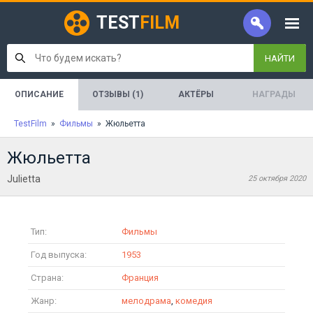
TEST
FILM
НАЙТИ
ОПИСАНИЕ
ОТЗЫВЫ (1)
АКТЁРЫ
НАГРАДЫ
TestFilm
»
Фильмы
» Жюльетта
Жюльетта
Julietta
25 октября 2020
Тип:
Фильмы
Год выпуска:
1953
Страна:
Франция
Жанр:
мелодрама
,
комедия