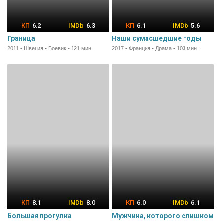
6.2
6.3
6.1
5.6
Граница
Наши сумасшедшие годы
2011 • Швеция • Боевик • 121 мин.
2017 • Франция • Драма • 103 мин.
8.1
8.0
6.0
6.1
Большая прогулка
Мужчина, которого слишком