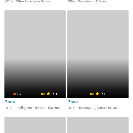
2016 • США • Комедия • 82 мин.
1969 • Франция • • 110 мин.
7.1
7.1
7.0
Рози
Рози
2013 • Швейцария • Драма • 106 мин.
2018 • Ирландия • Драма • 86 мин.