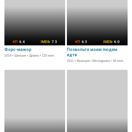
6.4
7.3
6.3
6.0
Форс-мажор
Позвольте моим людям
идти
2014 • Швеция • Драма • 120 мин.
2011 • Франция • Мелодрама • 96 мин.