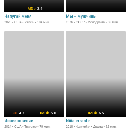
3.6
Напугай меня
Мы – мужчины
2020 • США • Ужасы • 104 мин.
1976 • СССР • Мелодрама • 86 мин.
4.7
5.0
6.5
Исчезновение
Niña errante
2014 • США • Триллер • 79 мин.
2018 • Колумбия • Драма • 82 мин.