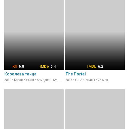
6.8
6.4
6.2
Королева танца
The Portal
2012 • Корея Южная • Комедия • 124 мин.
2017 • США • Ужасы • 75 мин.