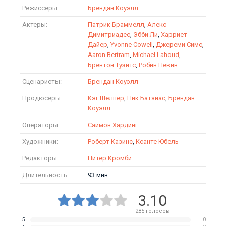
Режиссеры:
Брендан Коуэлл
Актеры:
Патрик Браммелл
,
Алекс
Димитриадес
,
Эбби Ли
,
Харриет
Дайер
,
Yvonne Cowell
,
Джереми Симс
,
Aaron Bertram
,
Michael Lahoud
,
Брентон Туэйтс
,
Робин Невин
Сценаристы:
Брендан Коуэлл
Продюсеры:
Кэт Шелпер
,
Ник Батзиас
,
Брендан
Коуэлл
Операторы:
Саймон Хардинг
Художники:
Роберт Казинс
,
Ксанте Юбель
Редакторы:
Питер Кромби
Длительность:
93 мин.
3.10
285
голосов
5
0