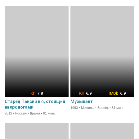
7.8
6.9
6.9
Старец Паисий и я, стоящий
Музыкант
вверх ногами
1993 • Мексика • Боевик • 81 мин.
2012 • Россия • Драма • 81 мин.