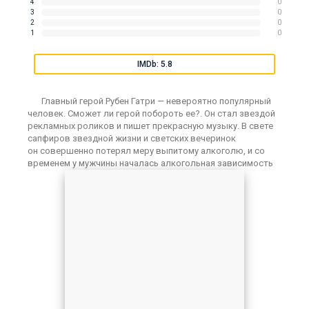
4
0
3
0
2
0
1
0
IMDb: 5.8
Главный герой Рубен Гатри — невероятно популярный
человек. Сможет ли герой побороть ее?. Он стал звездой
рекламных роликов и пишет прекрасную музыку. В свете
сапфиров звездной жизни и светских вечеринок
он совершенно потерял меру выпитому алкоголю, и со
временем у мужчины началась алкогольная зависимость