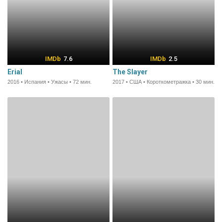
7.6
2.5
Erial
The Slayer
2016 • Испания • Ужасы • 72 мин.
2017 • США • Короткометражка • 30 мин.