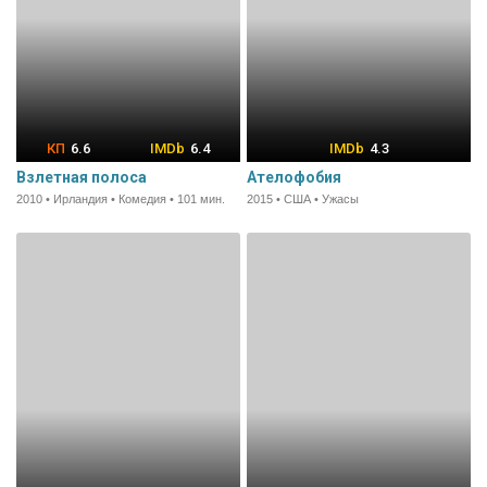
6.6
6.4
4.3
Взлетная полоса
Ателофобия
2010 • Ирландия • Комедия • 101 мин.
2015 • США • Ужасы