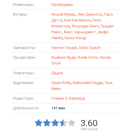
Режиссеры:
Прабхудева
Актеры:
Акшай Кумар
,
Эми Джексон
,
Лара
Датта
,
Кэй Кэй Менон
,
Рати
Агнихотри
,
Йоградж Сингх
,
Прадип
Рават
,
Анил Чаранджитт
,
Арфи
Ламба
,
Кунал Капур
Сценаристы:
Чинтан Гандхи
,
Sahar Quaze
Продюсеры:
Ашвини Ярди
,
Алим Элли
,
Низам
Элли
Операторы:
Дадли
Художники:
Сунил Бабу
,
Вайшнави Редди
,
Эша
Амин
Редакторы:
Стивен Х. Бернард
Длительность:
141 мин.
3.60
134
голоса