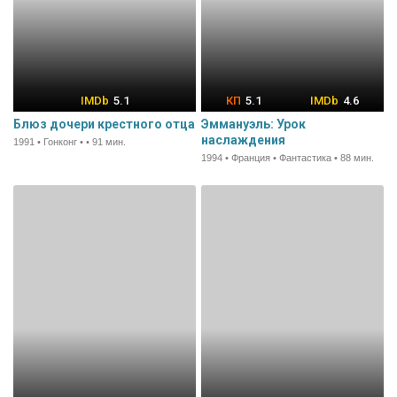
5.1
5.1
4.6
Блюз дочери крестного отца
Эммануэль: Урок
наслаждения
1991 • Гонконг • • 91 мин.
1994 • Франция • Фантастика • 88 мин.