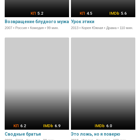
5.2
4.5
5.6
Возвращение блудного мужа
Урок этики
2007 • Россия • Комедия • 99 мин.
2013 • Корея Южная • Драма • 110 мин.
6.2
6.9
6.0
Сводные братья
Это ложь, но я поверю