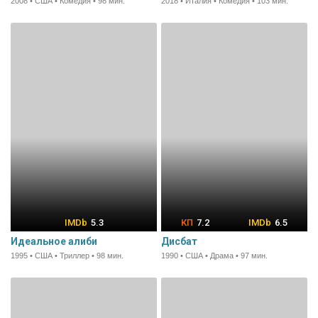
2008 • США • Комедия • 98 мин.
2018 • Италия • Комедия • 103 мин.
5.3
7.2
6.5
Идеальное алиби
Дисбат
1995 • США • Триллер • 98 мин.
1990 • США • Драма • 97 мин.