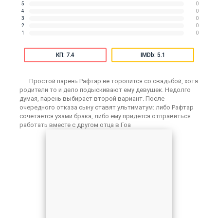
5
0
4
0
3
0
2
0
1
0
КП: 7.4
IMDb: 5.1
Простой парень Рафтар не торопится со свадьбой, хотя
родители то и дело подыскивают ему девушек. Недолго
думая, парень выбирает второй вариант. После
очередного отказа сыну ставят ультиматум: либо Рафтар
сочетается узами брака, либо ему придется отправиться
работать вместе с другом отца в Гоа