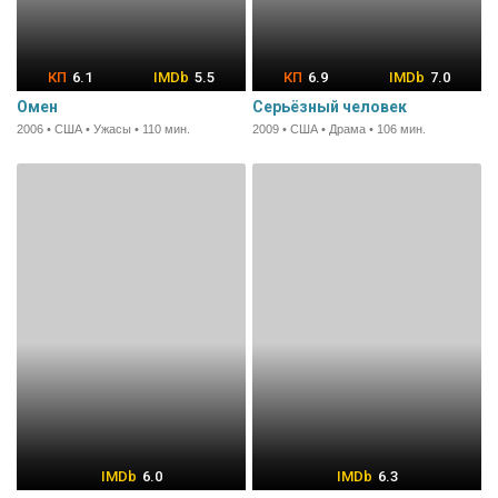
6.1
5.5
6.9
7.0
Омен
Серьёзный человек
2006 • США • Ужасы • 110 мин.
2009 • США • Драма • 106 мин.
6.0
6.3