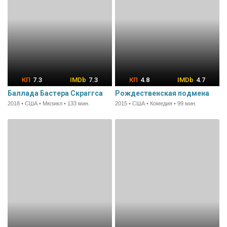
7.3
7.3
4.8
4.7
Баллада Бастера Скраггса
Рождественская подмена
2018 • США • Мюзикл • 133 мин.
2015 • США • Комедия • 99 мин.