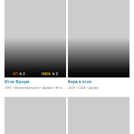
6.2
6.2
Итэн Фроум
Вера в огне
1993 • Великобритания • Драма • 99 мин.
2020 • США • Драма