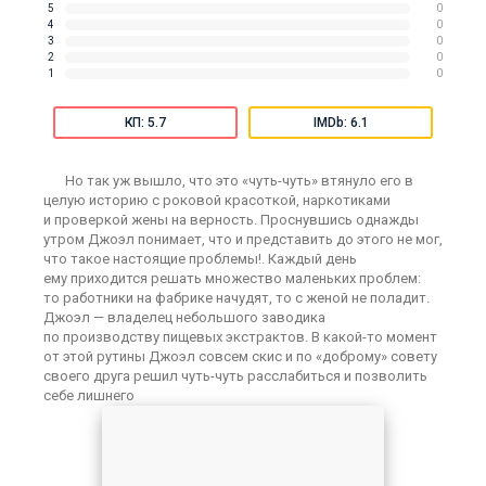
5
0
4
0
3
0
2
0
1
0
КП: 5.7
IMDb: 6.1
Но так уж вышло, что это «чуть-чуть» втянуло его в
целую историю с роковой красоткой, наркотиками
и проверкой жены на верность. Проснувшись однажды
утром Джоэл понимает, что и представить до этого не мог,
что такое настоящие проблемы!. Каждый день
ему приходится решать множество маленьких проблем:
то работники на фабрике начудят, то с женой не поладит.
Джоэл — владелец небольшого заводика
по производству пищевых экстрактов. В какой-то момент
от этой рутины Джоэл совсем скис и по «доброму» совету
своего друга решил чуть-чуть расслабиться и позволить
себе лишнего