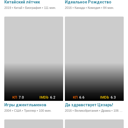
Китайский лётчик
Идеальное Рождество
2019 • Китай • Биография • 111 мин.
2016 • Канада • Комедия • 84 мин.
7.0
6.2
6.6
6.3
Игры джентльменов
Да здравствует Цезарь!
2004 • США • Триллер • 100 мин.
2016 • Великобритания • Драма • 106 мин.