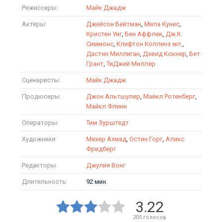
Режиссеры:
Майк Джадж
Актеры:
Джейсон Бейтман
,
Мила Кунис
,
Кристен Уиг
,
Бен Аффлек
,
Дж.К.
Симмонс
,
Клифтон Коллинз мл.
,
Дастин Миллиган
,
Дэвид Кокнер
,
Бет
Грант
,
ТиДжей Миллер
Сценаристы:
Майк Джадж
Продюсеры:
Джон Альтшулер
,
Майкл Ротенберг
,
Майкл Флинн
Операторы:
Тим Зурштедт
Художники:
Мехер Ахмад
,
Остин Горг
,
Аликс
Фридберг
Редакторы:
Джулия Вонг
Длительность:
92 мин.
3.22
205
голосов