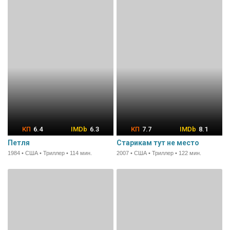
6.4
6.3
7.7
8.1
Петля
Старикам тут не место
1984 • США • Триллер • 114 мин.
2007 • США • Триллер • 122 мин.