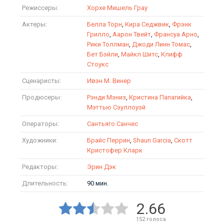
Режиссеры:
Хорхе Мишель Грау
Актеры:
Белла Торн
,
Кира Седжвик
,
Фрэнк
Грилло
,
Аарон Твейт
,
Франсуа Арно
,
Рики Толлман
,
Джоди Линн Томас
,
Бет Бэйли
,
Майкл Шитс
,
Клифф
Стоукс
Сценаристы:
Ивэн М. Винер
Продюсеры:
Рэнди Мэниз
,
Кристина Папагийка
,
Мэттью Сэуллоуэй
Операторы:
Сантьяго Санчес
Художники:
Брайс Перрин
,
Shaun Garcia
,
Скотт
Кристофер Кларк
Редакторы:
Эрин Дэк
Длительность:
90 мин.
2.66
152
голоса