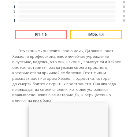
5
0
4
0
3
0
2
0
1
0
КП: 4.6
IMDb: 4.4
Отчаявшись вылечить свою дочь, Ди записывает
Хейзел в профессиональное лечебное учреждение
в пустыне, надеясь, что они, наконец, помогут ей и Хейзел
сможет оставить позади ужасы своего прошлого,
которые стали причиной ее болезни. Этот фильм
рассказывает историю Хейзел, подростка, которая
до смерти боится открытых пространств. Она никогда
не выходит из своей спальни, которые усложняют
взаимоотношения с ее матерью Ди, и отрицательно
влияют на них обоих