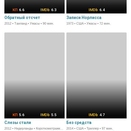
6.6
6.3
6.4
Обратный отсчет
Записи Норлисса
2012 • Таиланд • Ужасы • 90 мин.
1973 • США • Ужасы • 72 мин.
5.6
5.5
4.7
Слезы стали
Без средств
2012 • Нидерланды • Короткометражка • 12 мин.
2014 • США • Триллер • 97 мин.