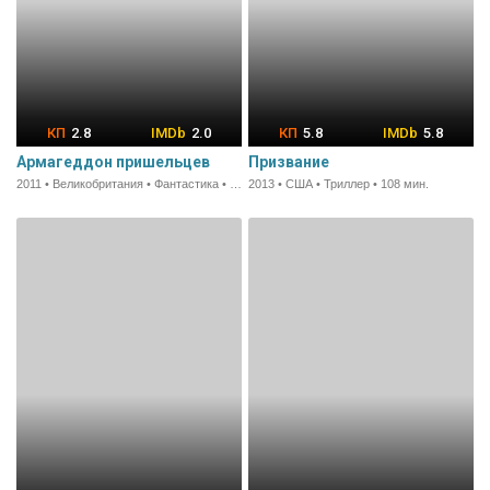
2.8
2.0
5.8
5.8
Армагеддон пришельцев
Призвание
2011 • Великобритания • Фантастика • 95 мин.
2013 • США • Триллер • 108 мин.