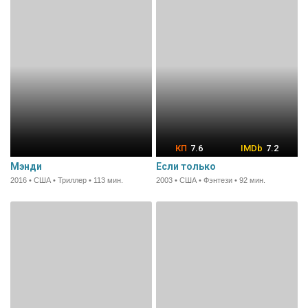
7.6
7.2
Мэнди
Если только
2016 • США • Триллер • 113 мин.
2003 • США • Фэнтези • 92 мин.