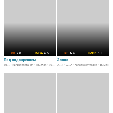
7.0
6.5
6.4
6.8
Под подозрением
Эллис
1991 • Великобритания • Триллер • 100 мин.
2015 • США • Короткометражка • 15 мин.