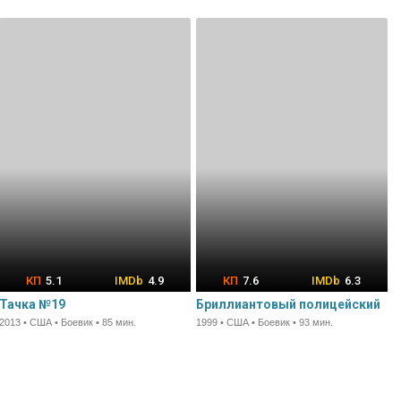
5.1
4.9
7.6
6.3
Тачка №19
Бриллиантовый полицейский
2013 • США • Боевик • 85 мин.
1999 • США • Боевик • 93 мин.