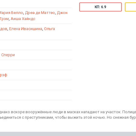
КП: 6.9
Мария Белло
,
Дреа де Маттео
,
Джон
 Грэм
,
Аиша Хайндс
адов
,
Елена Ивасишина
,
Ольга
 Сперри
Грэф
 Однако вскоре вооружённые люди в масках нападают на участок. Полиц
единиться с преступниками, чтобы выжить этой ночью. Но снежная бур