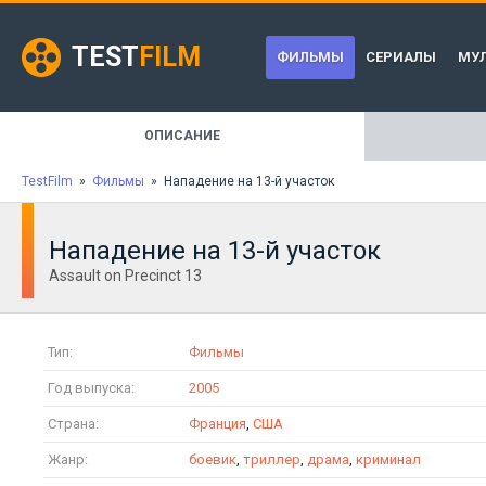
TEST
FILM
ФИЛЬМЫ
СЕРИАЛЫ
МУ
ОПИСАНИЕ
TestFilm
»
Фильмы
» Нападение на 13-й участок
Нападение на 13-й участок
Assault on Precinct 13
Тип:
Фильмы
Год выпуска:
2005
Страна:
Франция
,
США
Жанр:
боевик
,
триллер
,
драма
,
криминал