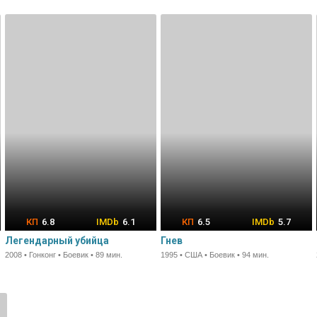
6.8
6.1
6.5
5.7
Легендарный убийца
Гнев
2008 • Гонконг • Боевик • 89 мин.
1995 • США • Боевик • 94 мин.