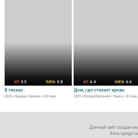
5.5
5.8
6.4
6.6
В тисках
Дом, где стекает кровь
2015 • Канада • Боевик • 110 мин.
1970 • Великобритания • Ужасы • 97 мин
Данный сайт создан ис
Весь предста