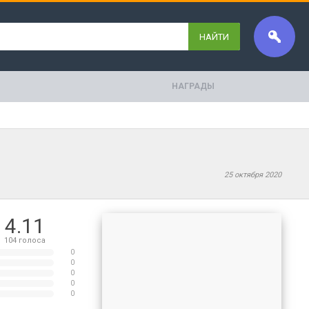
НАЙТИ
НАГРАДЫ
25 октября 2020
4.11
104
голоса
0
0
0
0
0