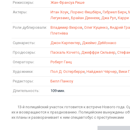
Режиссеры:
Жан-Франсуа Рише
Актеры:
Итан Хоук
,
Лоренс Фишбёрн
,
Гэбриел Бирн
,
Легуизамо
,
Брайан Деннехи
,
Джа Рул
,
Карри
Роли дублировали:
Владимир Вихров
,
Олег Куценко
,
Андрей Гр
Плетнёва
Сценаристы:
Джон Карпентер
,
Джеймс ДеМонако
Продюсеры:
Паскаль Кочето
,
Джеффри Сильвер
,
Стефан
Операторы:
Роберт Ганц
Художники:
Пол Д. Остерберри
,
Найджел Чёрчер
,
Вики 
Редакторы:
Билл Панкоу
Длительность:
109 мин.
13-й полицейский участок готовится к встрече Нового года.
их и возвращаются к празднованию. Полицейские вынуждены объ
их планы и разворачивает к ним спецавтобус с преступниками