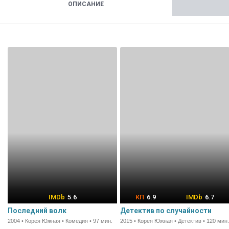
ОПИСАНИЕ
5.6
6.9
6.7
Последний волк
Детектив по случайности
2004 • Корея Южная • Комедия • 97 мин.
2015 • Корея Южная • Детектив • 120 мин.