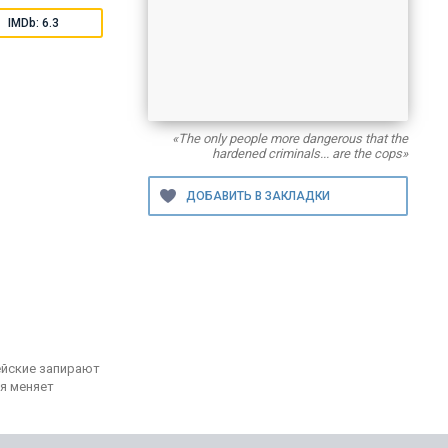
IMDb: 6.3
«The only people more dangerous that the
hardened criminals... are the cops»
ейские запирают
я меняет