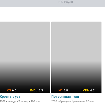
НАГРАДЫ
6.0
6.3
5.8
6.2
Кровные узы
Потерянная пуля
1977 • Канада • Триллер • 100 мин.
2020 • Франция • Криминал • 92 мин.