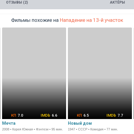
ОТЗЫВЫ (2)
АКТЁРЫ
Фильмы похожие на
Нападение на 13-й участок
7.0
6.6
6.5
7.7
Мечта
Новый дом
2008 • Корея Южная • Фэнтези • 95 мин.
1947 • СССР • Комедия • 77 мин.