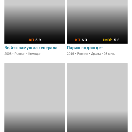
5.9
6.3
5.8
Выйти замуж за генерала
Париж подождет
2008 • Россия • Комедия
2016 • Япония • Драма • 93 мин.