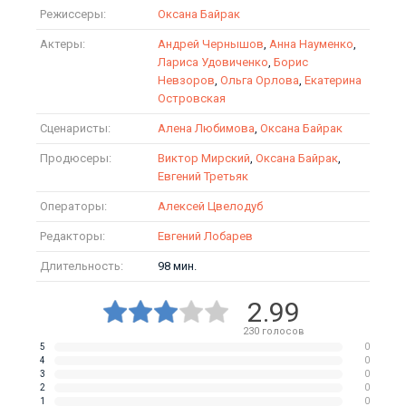
Режиссеры:
Оксана Байрак
Актеры:
Андрей Чернышов
,
Анна Науменко
,
Лариса Удовиченко
,
Борис
Невзоров
,
Ольга Орлова
,
Екатерина
Островская
Сценаристы:
Алена Любимова
,
Оксана Байрак
Продюсеры:
Виктор Мирский
,
Оксана Байрак
,
Евгений Третьяк
Операторы:
Алексей Цвелодуб
Редакторы:
Евгений Лобарев
Длительность:
98 мин.
2.99
230
голосов
5
0
4
0
3
0
2
0
1
0