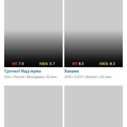
7.0
5.7
8.3
8.2
Срочно! Ищу мужа
Ханума
2011 • Россия • Мелодрама • 92 мин.
1978 • СССР • Мюзикл • 147 мин.