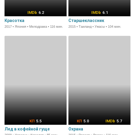
6.2
6.1
Красотка
Старшеклассник
2017 • Япония • Мелодрама • 116 мин.
2015 • Таиланд • Ужасы • 104 мин.
5.5
5.0
5.7
Лед в кофейной гуще
Охрана
2009 • Украина • Комедия • 85 мин.
2015 • Россия • Драма • 116 мин.