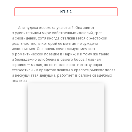
КП: 5.2
Или чудеса все же случаются?. Она живет
в удивительном мире собственных иллюзий, грез
и сновидений, хотя иногда сталкивается с жестокой
реальностью, в которой ее мечтам не суждено
исполниться. Она очень хочет замуж, мечтает
о романтической поездке в Париж, и к тому же тайно
и безнадежно влюблена в своего босса. Главная
героиня — милая, но не вполне соответствующая
стереотипным представлениям о красоте рыжеволосая
и веснушчатая девушка, работает в салоне свадебных
платьев