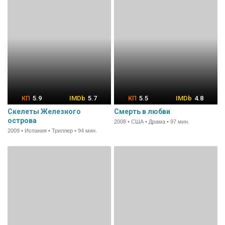
5.9
5.7
5.5
4.8
Скелеты Железного
Смерть в любви
острова
2008 • США • Драма • 97 мин.
2009 • Испания • Триллер • 94 мин.