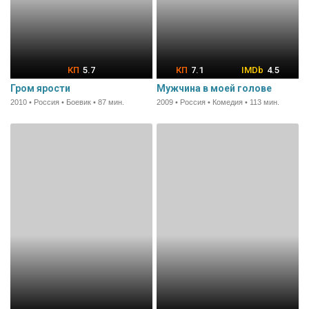
5.7
7.1
4.5
Гром ярости
Мужчина в моей голове
2010 • Россия • Боевик • 87 мин.
2009 • Россия • Комедия • 113 мин.