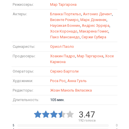
Режиссеры:
Мар Таргарона
Актеры:
Бланка Портильо
,
Антонио Дечент
,
Висенте Ромеро
,
Марк Доменек
,
Наусикая Боннин
,
Андрес Эррера
,
Хосе Коронадо
,
Макарена Гомес
,
Пако Мансанедо
,
Сержи Субира
Сценаристы:
Ориол Паоло
Продюсеры:
Хоакин Падро
,
Мар Таргарона
,
Хосе
Кармона
Операторы:
Серхио Бартоли
Художники:
Роса Рос
,
Анна Гуэль
Редакторы:
Жоан Манэль Виласека
Длительность:
105 мин.
3.47
192
голоса
5
0