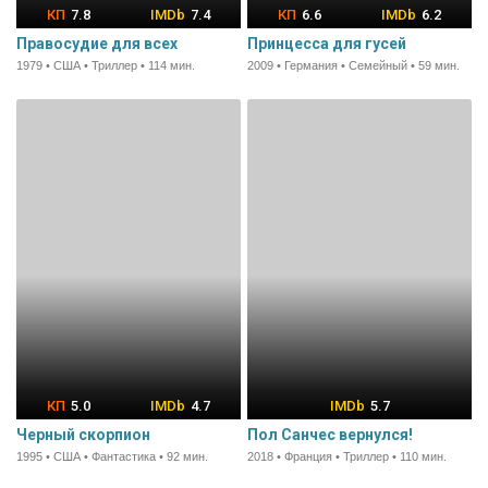
7.8
7.4
6.6
6.2
Правосудие для всех
Принцесса для гусей
1979 • США • Триллер • 114 мин.
2009 • Германия • Семейный • 59 мин.
5.0
4.7
5.7
Черный скорпион
Пол Санчес вернулся!
1995 • США • Фантастика • 92 мин.
2018 • Франция • Триллер • 110 мин.