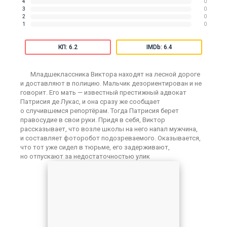
4
0
3
0
2
0
1
0
КП: 6.2
IMDb: 6.4
Младшеклассника Виктора находят на лесной дороге
и доставляют в полицию. Мальчик дезориентирован и не
говорит. Его мать — известный престижный адвокат
Патрисия де Лукас, и она сразу же сообщает
о случившемся репортёрам. Тогда Патрисия берет
правосудие в свои руки. Придя в себя, Виктор
рассказывает, что возле школы на него напал мужчина,
и составляет фоторобот подозреваемого. Оказывается,
что тот уже сидел в тюрьме, его задерживают,
но отпускают за недостаточностью улик