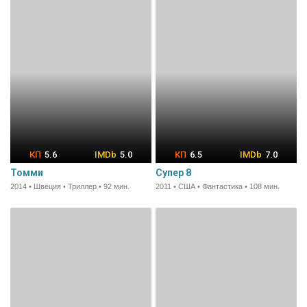
5.6
5.0
6.5
7.0
Томми
Супер 8
2014 • Швеция • Триллер • 92 мин.
2011 • США • Фантастика • 108 мин.