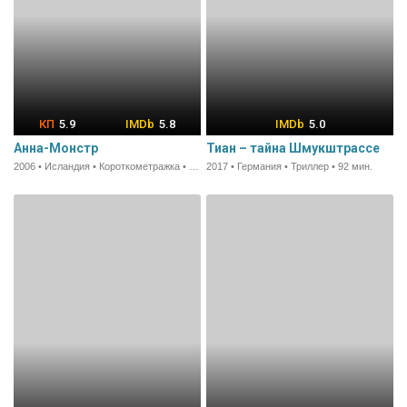
5.9
5.8
5.0
Анна-Монстр
Тиан – тайна Шмукштрассе
2006 • Исландия • Короткометражка • 26 мин.
2017 • Германия • Триллер • 92 мин.