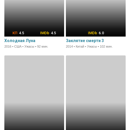
4.5
4.5
6.0
Холодная Луна
Заклятие смерти 3
2016 • США • Ужасы • 92 мин.
2014 • Китай • Ужасы • 102 мин.