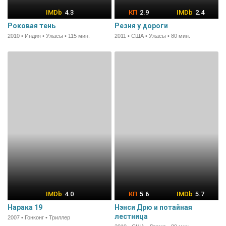
4.3
2.9
2.4
Роковая тень
Резня у дороги
2010 • Индия • Ужасы • 115 мин.
2011 • США • Ужасы • 80 мин.
4.0
5.6
5.7
Нарака 19
Нэнси Дрю и потайная
лестница
2007 • Гонконг • Триллер