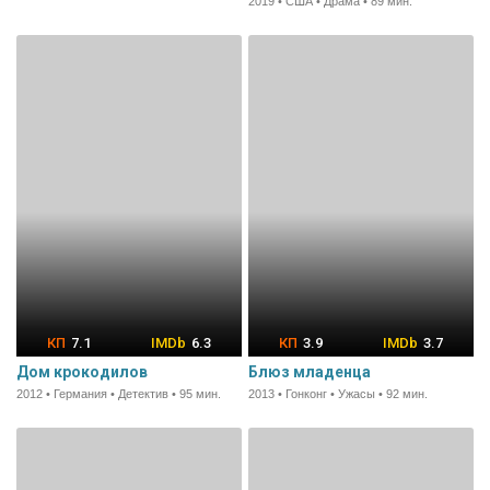
2019 • США • Драма • 89 мин.
7.1
6.3
3.9
3.7
Дом крокодилов
Блюз младенца
2012 • Германия • Детектив • 95 мин.
2013 • Гонконг • Ужасы • 92 мин.