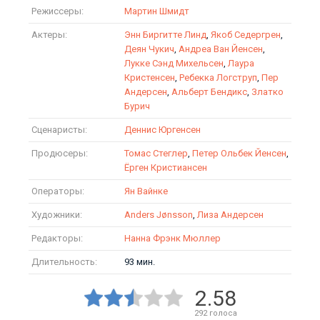
Режиссеры:
Мартин Шмидт
Актеры:
Энн Биргитте Линд
,
Якоб Седергрен
,
Деян Чукич
,
Андреа Ван Йенсен
,
Лукке Сэнд Михельсен
,
Лаура
Кристенсен
,
Ребекка Логструп
,
Пер
Андерсен
,
Альберт Бендикс
,
Златко
Бурич
Сценаристы:
Деннис Юргенсен
Продюсеры:
Томас Стеглер
,
Петер Ольбек Йенсен
,
Ёрген Кристиансен
Операторы:
Ян Вайнке
Художники:
Anders Jønsson
,
Лиза Андерсен
Редакторы:
Нанна Фрэнк Мюллер
Длительность:
93 мин.
2.58
292
голоса