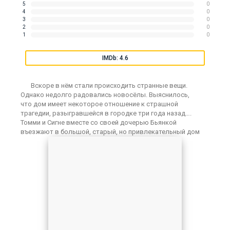
5
0
4
0
3
0
2
0
1
0
IMDb: 4.6
Вскоре в нём стали происходить странные вещи.
Однако недолго радовались новосёлы. Выяснилось,
что дом имеет некоторое отношение к страшной
трагедии, разыгравшейся в городке три года назад….
Томми и Сигне вместе со своей дочерью Бьянкой
въезжают в большой, старый, но привлекательный дом