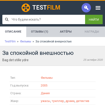
TEST
FILM
НАЙТИ
ОПИСАНИЕ
ОТЗЫВЫ (1)
АКТЁРЫ
НАГРАДЫ
TestFilm
»
Фильмы
» За спокойной внешностью
За спокойной внешностью
Bag det stille ydre
25 октября 2020
Тип:
Фильмы
Год выпуска:
2005
Страна:
Дания
Жанр:
ужасы
,
триллер
,
драма
,
детектив