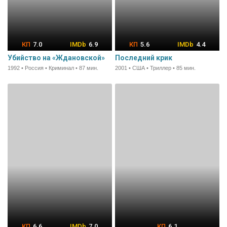
7.0
6.9
5.6
4.4
Убийство на «Ждановской»
Последний крик
1992 • Россия • Криминал • 87 мин.
2001 • США • Триллер • 85 мин.
6.6
7.0
6.1