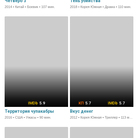
Четверо 3
Тень убийства
2014 • Китай • Боевик • 107 мин.
2018 • Корея Южная • Драма • 110 мин.
5.9
5.7
5.7
Территория чупакабры
Вкус денег
2016 • США • Ужасы • 90 мин.
2012 • Корея Южная • Триллер • 113 мин.