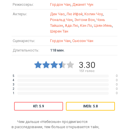
Режиссеры:
Гордон Чан
,
Джанет Чун
Актеры:
Ден Чао
,
Лю Ифэй
,
Колин Чоу
,
Рональд Чэн
,
Энтони Вон
,
Чэнь
Тайшэн
,
Ада Лю
,
Кэн Ло
,
Цзян Иянь
,
Шерен Тан
Сценаристы:
Гордон Чан
,
Сьюзэн Чан
Длительность:
118 мин.
3.30
151
голос
5
0
4
0
3
0
2
0
1
0
КП: 5.9
IMDb: 5.8
Чем дальше «Небесные» продвигаются
в расследовании, тем больше открывается тайн,