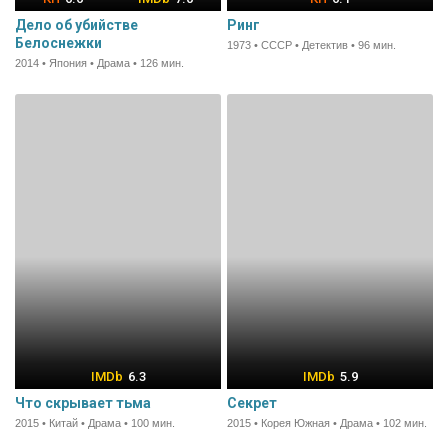
Дело об убийстве
Ринг
Белоснежки
1973 • СССР • Детектив • 96 мин.
2014 • Япония • Драма • 126 мин.
6.3
5.9
Что скрывает тьма
Секрет
2015 • Китай • Драма • 100 мин.
2015 • Корея Южная • Драма • 102 мин.