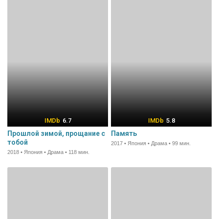
6.7
5.8
Прошлой зимой, прощание с
Память
тобой
2017 • Япония • Драма • 99 мин.
2018 • Япония • Драма • 118 мин.