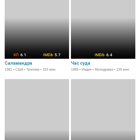
6.1
5.7
6.4
Саламандра
Час суда
1981 • США • Триллер • 103 мин.
1985 • Индия • Мелодрама • 139 мин.