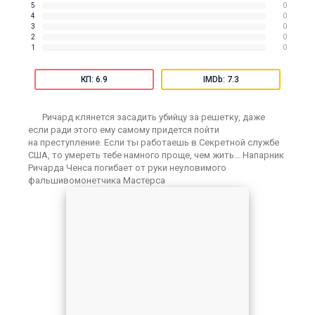
5
0
4
0
3
0
2
0
1
0
КП: 6.9
IMDb: 7.3
Ричард клянется засадить убийцу за решетку, даже
если ради этого ему самому придется пойти
на преступление. Если ты работаешь в Секретной службе
США, то умереть тебе намного проще, чем жить… Напарник
Ричарда Ченса погибает от руки неуловимого
фальшивомонетчика Мастерса