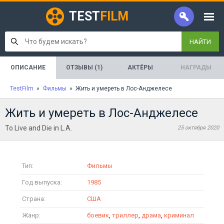
TEST
FILM
НАЙТИ
ОПИСАНИЕ
ОТЗЫВЫ (1)
АКТЁРЫ
НАГРАДЫ
TestFilm
»
Фильмы
» Жить и умереть в Лос-Анджелесе
Жить и умереть в Лос-Анджелесе
To Live and Die in L.A.
25 октября 2020
Тип:
Фильмы
Год выпуска:
1985
Страна:
США
Жанр:
боевик
,
триллер
,
драма
,
криминал