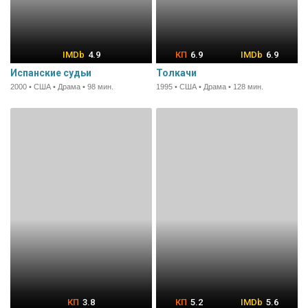
4.9
6.9
6.9
Испанские судьи
Толкачи
2000 • США • Драма • 98 мин.
1995 • США • Драма • 128 мин.
3.8
5.2
5.6