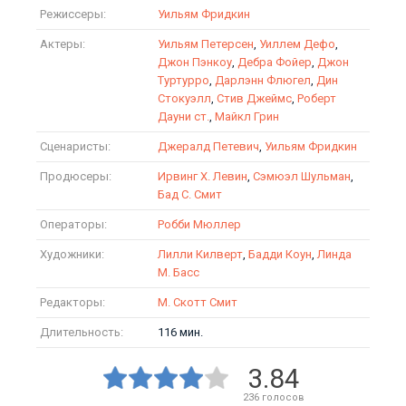
Режиссеры:
Уильям Фридкин
Актеры:
Уильям Петерсен
,
Уиллем Дефо
,
Джон Пэнкоу
,
Дебра Фойер
,
Джон
Туртурро
,
Дарлэнн Флюгел
,
Дин
Стокуэлл
,
Стив Джеймс
,
Роберт
Дауни ст.
,
Майкл Грин
Сценаристы:
Джералд Петевич
,
Уильям Фридкин
Продюсеры:
Ирвинг Х. Левин
,
Сэмюэл Шульман
,
Бад С. Смит
Операторы:
Робби Мюллер
Художники:
Лилли Килверт
,
Бадди Коун
,
Линда
М. Басс
Редакторы:
М. Скотт Смит
Длительность:
116 мин.
3.84
236
голосов