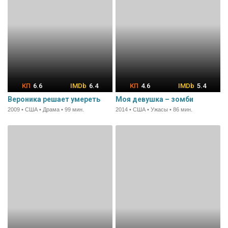
6.6
6.4
4.6
5.4
Вероника решает умереть
Моя девушка – зомби
2009 • США • Драма • 99 мин.
2014 • США • Ужасы • 86 мин.