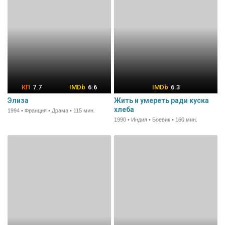
7.7
6.6
6.3
Элиза
Жить и умереть ради куска
хлеба
1994 • Франция • Драма • 115 мин.
1990 • Индия • Боевик • 160 мин.