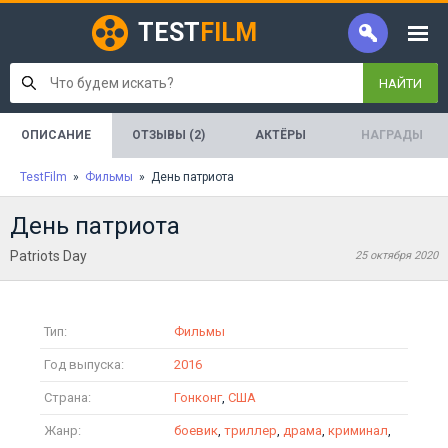
TEST
FILM
НАЙТИ
ОПИСАНИЕ
ОТЗЫВЫ (2)
АКТЁРЫ
НАГРАДЫ
TestFilm
»
Фильмы
» День патриота
День патриота
Patriots Day
25 октября 2020
Тип:
Фильмы
Год выпуска:
2016
Страна:
Гонконг
,
США
Жанр:
боевик
,
триллер
,
драма
,
криминал
,