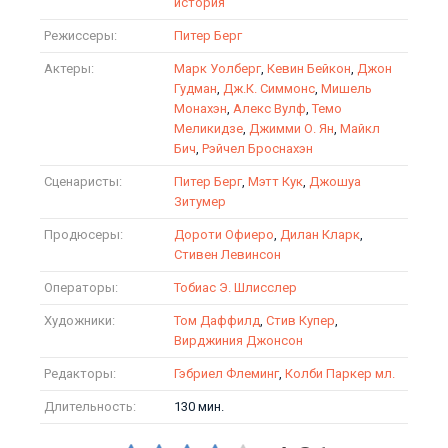
история
Режиссеры:
Питер Берг
Актеры:
Марк Уолберг
,
Кевин Бейкон
,
Джон
Гудман
,
Дж.К. Симмонс
,
Мишель
Монахэн
,
Алекс Вулф
,
Темо
Меликидзе
,
Джимми О. Ян
,
Майкл
Бич
,
Рэйчел Броснахэн
Сценаристы:
Питер Берг
,
Мэтт Кук
,
Джошуа
Зитумер
Продюсеры:
Дороти Офиеро
,
Дилан Кларк
,
Стивен Левинсон
Операторы:
Тобиас Э. Шлисслер
Художники:
Том Даффилд
,
Стив Купер
,
Вирджиния Джонсон
Редакторы:
Гэбриел Флеминг
,
Колби Паркер мл.
Длительность:
130 мин.