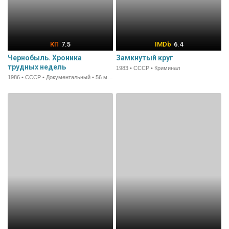
7.5
6.4
Чернобыль. Хроника
Замкнутый круг
трудных недель
1983 • СССР • Криминал
1986 • СССР • Документальный • 56 мин.