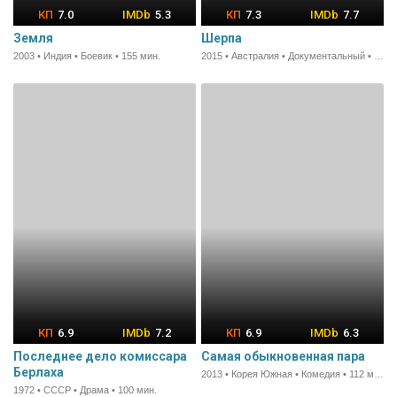
7.0
5.3
7.3
7.7
Земля
Шерпа
2003 • Индия • Боевик • 155 мин.
2015 • Австралия • Документальный • 96 мин.
6.9
7.2
6.9
6.3
Последнее дело комиссара
Самая обыкновенная пара
Берлаха
2013 • Корея Южная • Комедия • 112 мин.
1972 • СССР • Драма • 100 мин.