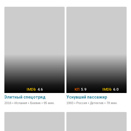
4.6
5.9
6.0
Элитный спецотряд
Уснувший пассажир
2016 • Испания • Боевик • 95 мин.
1993 • Россия • Детектив • 78 мин.