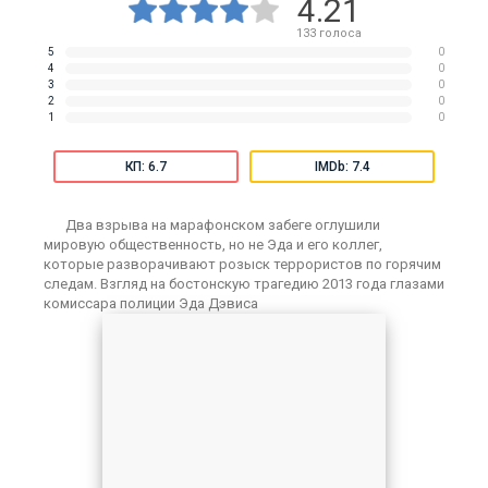
4.21
133
голоса
5
0
4
0
3
0
2
0
1
0
КП: 6.7
IMDb: 7.4
Два взрыва на марафонском забеге оглушили
мировую общественность, но не Эда и его коллег,
которые разворачивают розыск террористов по горячим
следам. Взгляд на бостонскую трагедию 2013 года глазами
комиссара полиции Эда Дэвиса