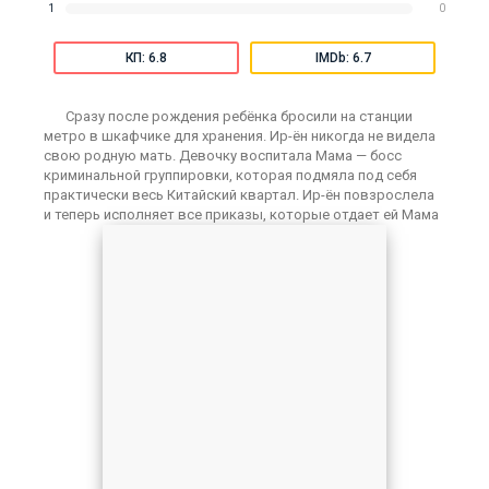
1
0
КП: 6.8
IMDb: 6.7
Сразу после рождения ребёнка бросили на станции
метро в шкафчике для хранения. Ир-ён никогда не видела
свою родную мать. Девочку воспитала Мама — босс
криминальной группировки, которая подмяла под себя
практически весь Китайский квартал. Ир-ён повзрослела
и теперь исполняет все приказы, которые отдает ей Мама