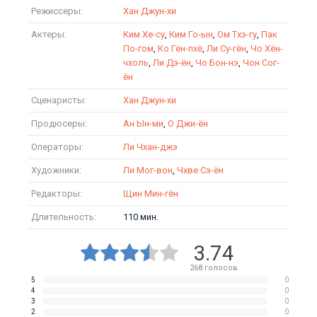
Режиссеры:
Хан Джун-хи
Актеры:
Ким Хе-су
,
Ким Го-ын
,
Ом Тхэ-гу
,
Пак
По-гом
,
Ко Гён-пхё
,
Ли Су-гён
,
Чо Хён-
чхоль
,
Ли Дэ-ён
,
Чо Бон-нэ
,
Чон Сог-
ён
Сценаристы:
Хан Джун-хи
Продюсеры:
Ан Ын-ми
,
О Джи-ён
Операторы:
Ли Чхан-джэ
Художники:
Ли Мог-вон
,
Чхве Сэ-ён
Редакторы:
Щин Мин-гён
Длительность:
110 мин.
3.74
268
голосов
5
0
4
0
3
0
2
0