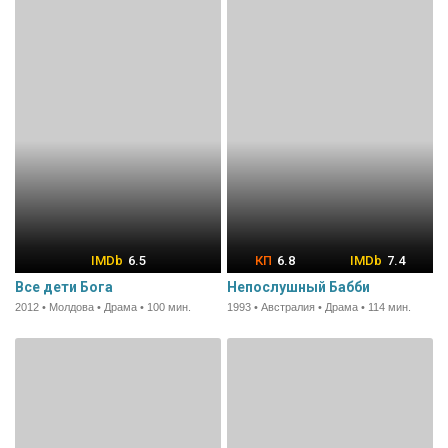
6.5
6.8
7.4
Все дети Бога
Непослушный Бабби
2012 • Молдова • Драма • 100 мин.
1993 • Австралия • Драма • 114 мин.