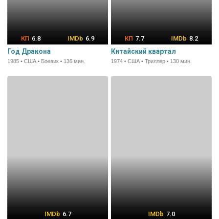
6.8
6.9
7.7
8.2
Год Дракона
Китайский квартал
1985 • США • Боевик • 136 мин.
1974 • США • Триллер • 130 мин.
6.7
7.0