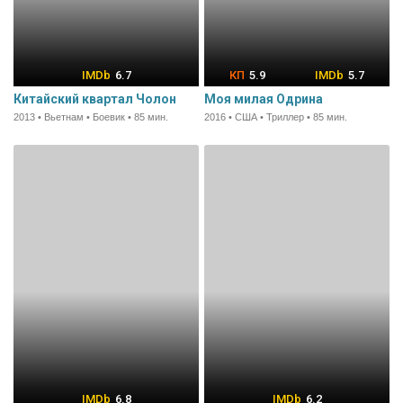
6.7
5.9
5.7
Китайский квартал Чолон
Моя милая Одрина
2013 • Вьетнам • Боевик • 85 мин.
2016 • США • Триллер • 85 мин.
6.8
6.2