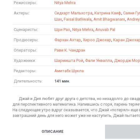
Режиссеры:
Nitya Mehra
Актеры:
Сидхарт Мальхотра
,
Катрина Каиф
,
Саяни Гу
Шах
,
Faisal Batliwala
,
Amit Bhagwanani
,
Andrey
Сценаристы:
Шри Рао
,
Nitya Mehra
,
Anuvab Pal
Продюсеры:
Фархан Ахтар
,
Хироо Джохар
,
Каран Джоха
Операторы:
Рави К. Чандран
Художники:
Шармишта Рой
,
Фали Унвалла
,
Джордж Мор
Редакторы:
Амитабх Шукла
Длительность:
141 мин.
Джай и Дия любят друг друга с детства, но незадолго до св
для перспективного математика. Напившись с горя, парень теряет
На следующее утро вдруг оказывается, что Джай «потерял» еще в
завтрашний день для него может уже не наступить, Джай пытает
ОПИСАНИЕ