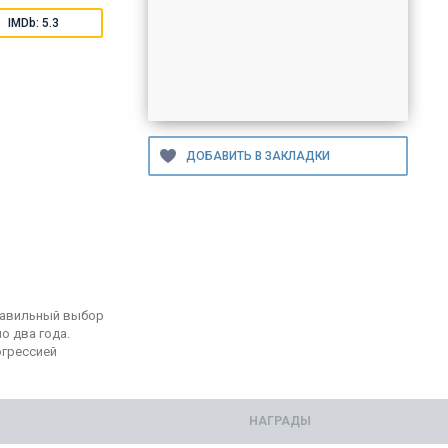
IMDb: 5.3
правильный выбор
о два года.
огрессией
НАГРАДЫ