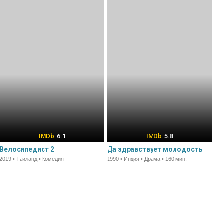
6.1
5.8
Велосипедист 2
Да здравствует молодость
2019 • Таиланд • Комедия
1990 • Индия • Драма • 160 мин.