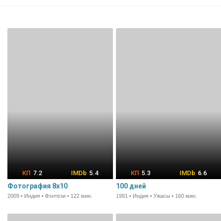
7.2
5.4
5.3
6.6
Фотография 8x10
100 дней
2009 • Индия • Фэнтези • 122 мин.
1991 • Индия • Ужасы • 160 мин.