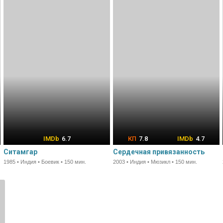
6.7
7.8
4.7
Ситамгар
Сердечная привязанность
1985 • Индия • Боевик • 150 мин.
2003 • Индия • Мюзикл • 150 мин.