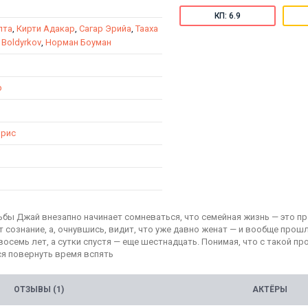
КП: 6.9
пта
,
Кирти Адакар
,
Сагар Эрийа
,
Тааха
 Boldyrkov
,
Норман Боуман
р
рис
адьбы Джай внезапно начинает сомневаться, что семейная жизнь — это 
 сознание, а, очнувшись, видит, что уже давно женат — и вообще прошл
осемь лет, а сутки спустя — еще шестнадцать. Понимая, что с такой пр
ся повернуть время вспять
ОТЗЫВЫ (1)
АКТЁРЫ