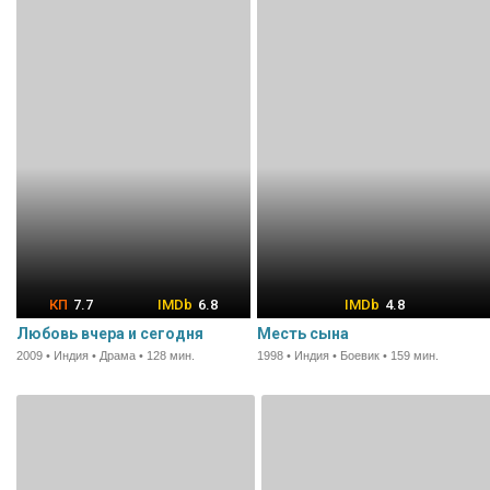
7.7
6.8
4.8
Любовь вчера и сегодня
Месть сына
2009 • Индия • Драма • 128 мин.
1998 • Индия • Боевик • 159 мин.