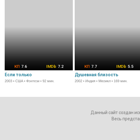
7.6
7.2
7.7
5.5
Если только
Душевная близость
2003 • США • Фэнтези • 92 мин.
2002 • Индия • Мюзикл • 169 мин.
Данный сайт создан ис
Весь предста