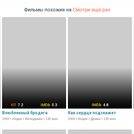
Фильмы похожие на
Смотри ещё раз
7.2
5.3
4.8
Влюбленный бродяга
Как сердце подскажет
1993 • Индия • Мелодрама • 130 мин.
2005 • Индия • Драма • 136 мин.