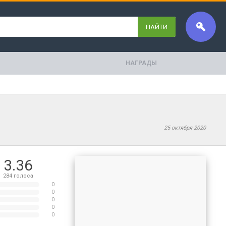
НАЙТИ
НАГРАДЫ
25 октября 2020
3.36
284
голоса
0
0
0
0
0