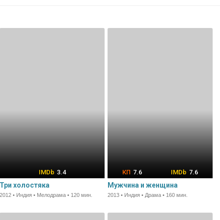
3.4
7.6
7.6
Три холостяка
Мужчина и женщина
2012 • Индия • Мелодрама • 120 мин.
2013 • Индия • Драма • 160 мин.