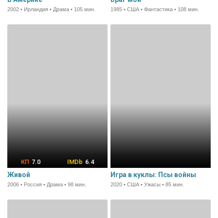
2002 • Ирландия • Драма • 105 мин.
1985 • США • Фантастика • 108 мин.
7.0
6.4
Живой
Игра в куклы: Псы войны
2006 • Россия • Драма • 98 мин.
2020 • США • Ужасы • 85 мин.