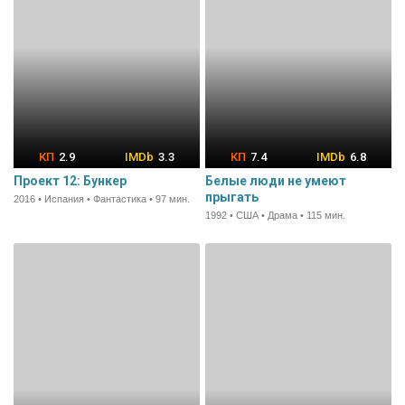
2.9
3.3
7.4
6.8
Проект 12: Бункер
Белые люди не умеют
прыгать
2016 • Испания • Фантастика • 97 мин.
1992 • США • Драма • 115 мин.