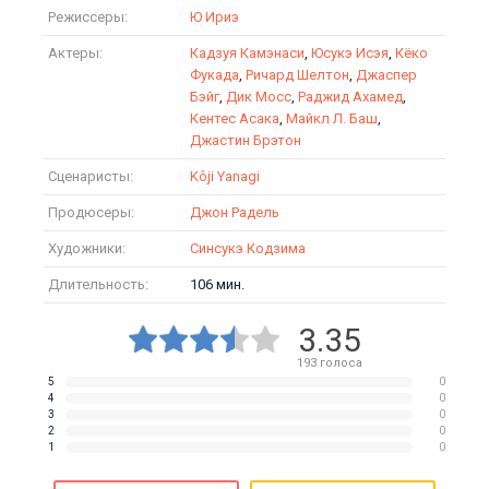
Режиссеры:
Ю Ириэ
Актеры:
Кадзуя Камэнаси
,
Юсукэ Исэя
,
Кёко
Фукада
,
Ричард Шелтон
,
Джаспер
Бэйг
,
Дик Мосс
,
Раджид Ахамед
,
Кентес Асака
,
Майкл Л. Баш
,
Джастин Брэтон
Сценаристы:
Kôji Yanagi
Продюсеры:
Джон Радель
Художники:
Синсукэ Кодзима
Длительность:
106 мин.
3.35
193
голоса
5
0
4
0
3
0
2
0
1
0