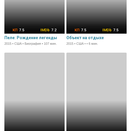
7.5
7.2
7.5
7.5
Пеле: Рождение легенды
Объект на отдыхе
2015 • США • Биография • 107 мин.
2015 • США • • 6 мин.