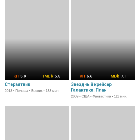
5.9
5.8
6.6
7.1
Стервятник
Звездный крейсер
Галактика: План
2013 • Польша • Боевик • 133 мин.
2009 • США • Фантастика • 111 мин.