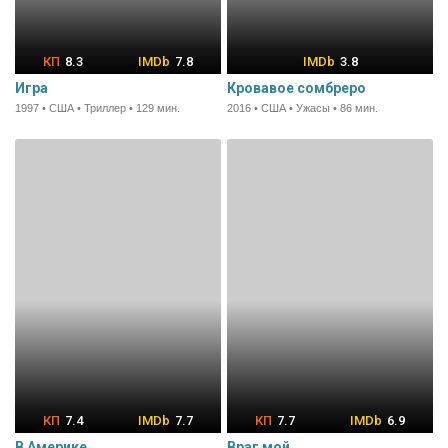
8.3
7.8
3.8
Игра
Кровавое сомбреро
1997 • США • Триллер • 129 мин.
2016 • США • Ужасы • 86 мин.
7.4
7.7
7.7
6.9
В Америке
Враг мой