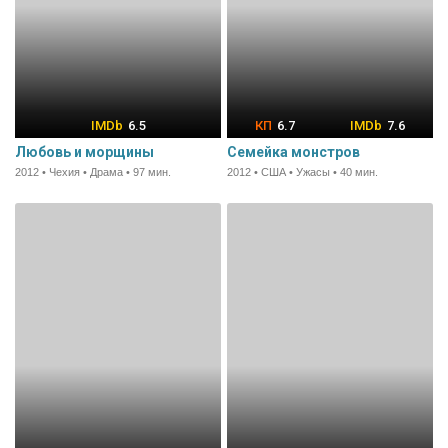
6.5
6.7
7.6
Любовь и морщины
Семейка монстров
2012 • Чехия • Драма • 97 мин.
2012 • США • Ужасы • 40 мин.