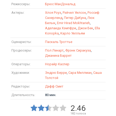
Режиссеры:
Брюс МакДональд
Актеры:
Хлоя Роуз
,
Рэйчел Уилсон
,
Россиф
Сазерленд
,
Питер ДаКуна
,
Люк
Билык
,
Emir Hirad Mokhtarieh
,
Аделаида Хэмпфри
,
Джои Бек
,
Ella
Konopka
,
Карло Уилльям
Сценаристы:
Паскаль Троттье
Продюсеры:
Пол Ленарт
,
Фрэнк Сиракуза
,
Джанина Баррет
Операторы:
Норайр Каспер
Художники:
Эндрю Берри
,
Сара Миллман
,
Саша
Толстой
Редакторы:
Дафф Смит
Длительность:
80 мин.
2.46
182
голоса