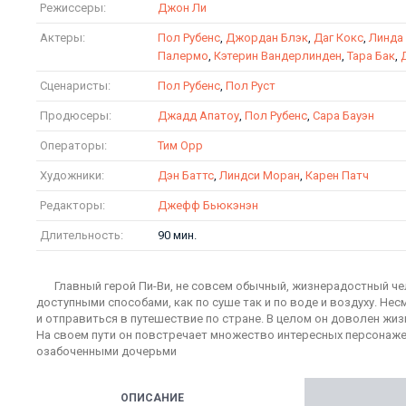
Режиссеры:
Джон Ли
Актеры:
Пол Рубенс
,
Джордан Блэк
,
Даг Кокс
,
Линда
Палермо
,
Кэтерин Вандерлинден
,
Тара Бак
,
Сценаристы:
Пол Рубенс
,
Пол Руст
Продюсеры:
Джадд Апатоу
,
Пол Рубенс
,
Сара Бауэн
Операторы:
Тим Орр
Художники:
Дэн Баттс
,
Линдси Моран
,
Карен Патч
Редакторы:
Джефф Бьюкэнэн
Длительность:
90 мин.
Главный герой Пи-Ви, не совсем обычный, жизнерадостный ч
доступными способами, как по суше так и по воде и воздуху. Не
и отправиться в путешествие по стране. В целом он доволен жи
На своем пути он повстречает множество интересных персонажей
озабоченными дочерьми
ОПИСАНИЕ