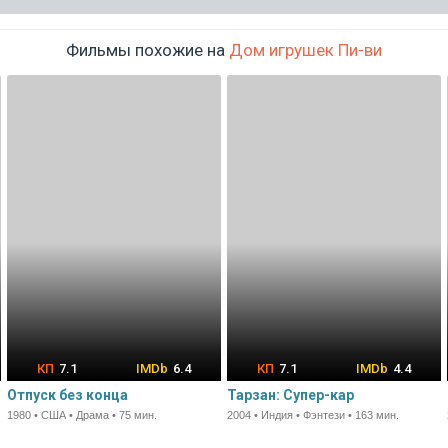
Фильмы похожие на
Дом игрушек Пи-ви
7.1
6.4
7.1
4.4
Отпуск без конца
Тарзан: Супер-кар
1980 • США • Драма • 75 мин.
2004 • Индия • Фэнтези • 163 мин.