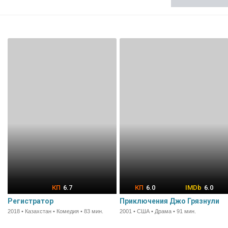
6.7
6.0
6.0
Регистратор
Приключения Джо Грязнули
2018 • Казахстан • Комедия • 83 мин.
2001 • США • Драма • 91 мин.