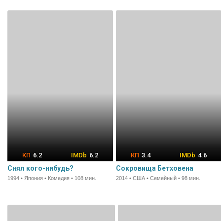
6.2
6.2
3.4
4.6
Снял кого-нибудь?
Сокровища Бетховена
1994 • Япония • Комедия • 108 мин.
2014 • США • Семейный • 98 мин.