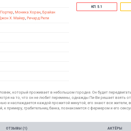
КП: 5.1
 Портер
,
Моника Хоран
,
Брайан
Джон Х. Майер
,
Ричард Рили
еловек, который проживает в небольшом городке. Он будет передвигат
смотря на то, что он не любит перемены, однажды Пи-Ви решает взять о
знью и наслаждается каждой прожитой минутой, его знают все жители, 
, к примеру, грабительниц банка, познакомится с фермером и его секс
ОТЗЫВЫ (1)
АКТЁРЫ