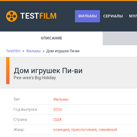
TEST
FILM
ФИЛЬМЫ
СЕРИАЛЫ
МУ
ОПИСАНИЕ
TestFilm
»
Фильмы
» Дом игрушек Пи-ви
Дом игрушек Пи-ви
Pee-wee's Big Holiday
Тип:
Фильмы
Год выпуска:
2016
Страна:
США
Жанр:
комедия
,
приключения
,
семейный