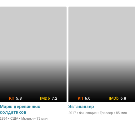
5.8
7.2
6.0
6.8
Марш деревянных
Эвтанайзер
солдатиков
2017 • Финляндия • Триллер • 85 мин.
1934 • США • Мюзикл • 73 мин.