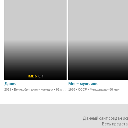
6.1
Дания
Мы – мужчины
2019 • Великобритания • Комедия • 91 мин.
1976 • СССР • Мелодрама • 86 мин.
Данный сайт создан ис
Весь предста