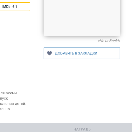
IMDb: 6.1
«He Is Back!»
ься всеми
тпуск
включая детей.
уально
НАГРАДЫ