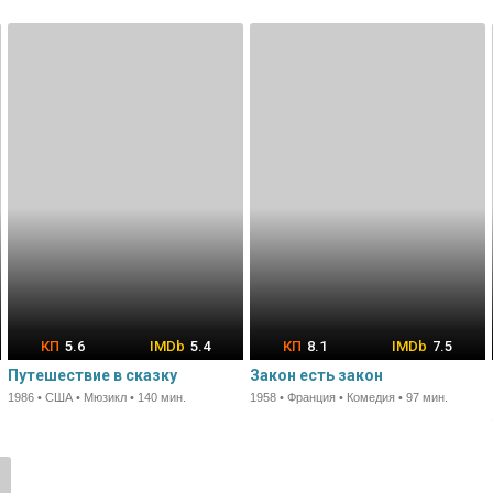
5.6
5.4
8.1
7.5
Путешествие в сказку
Закон есть закон
1986 • США • Мюзикл • 140 мин.
1958 • Франция • Комедия • 97 мин.