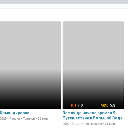
7.0
5.8
Командировка
Земля до начала времен 9:
Путешествие к Большой Воде
2009 • Россия • Триллер • 79 мин.
2002 • США • Приключения • 71 мин.