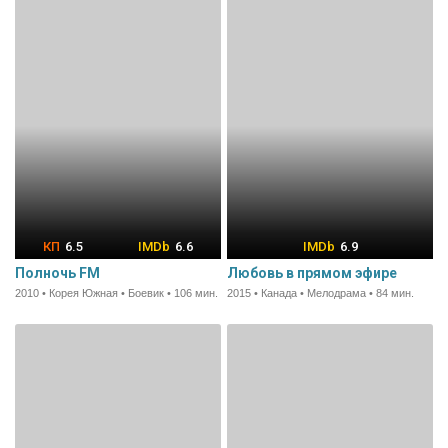
6.5
6.6
6.9
Полночь FM
Любовь в прямом эфире
2010 • Корея Южная • Боевик • 106 мин.
2015 • Канада • Мелодрама • 84 мин.