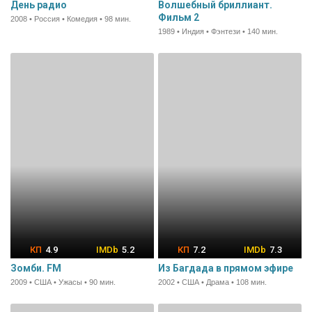
День радио
Волшебный бриллиант.
Фильм 2
2008 • Россия • Комедия • 98 мин.
1989 • Индия • Фэнтези • 140 мин.
4.9
5.2
7.2
7.3
Зомби. FM
Из Багдада в прямом эфире
2009 • США • Ужасы • 90 мин.
2002 • США • Драма • 108 мин.