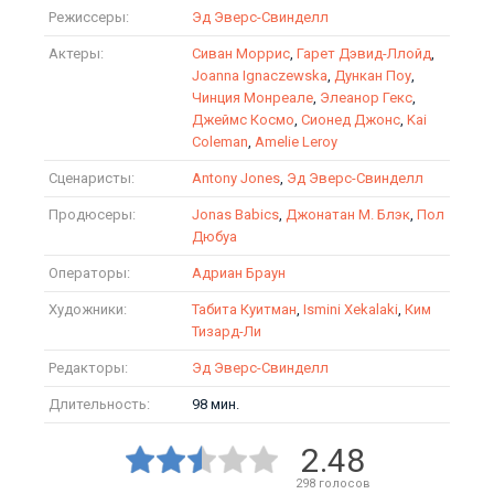
Режиссеры:
Эд Эверс-Свинделл
Актеры:
Сиван Моррис
,
Гарет Дэвид-Ллойд
,
Joanna Ignaczewska
,
Дункан Поу
,
Чинция Монреале
,
Элеанор Гекс
,
Джеймс Космо
,
Сионед Джонс
,
Kai
Coleman
,
Amelie Leroy
Сценаристы:
Antony Jones
,
Эд Эверс-Свинделл
Продюсеры:
Jonas Babics
,
Джонатан М. Блэк
,
Пол
Дюбуа
Операторы:
Адриан Браун
Художники:
Табита Куитман
,
Ismini Xekalaki
,
Ким
Тизард-Ли
Редакторы:
Эд Эверс-Свинделл
Длительность:
98 мин.
2.48
298
голосов