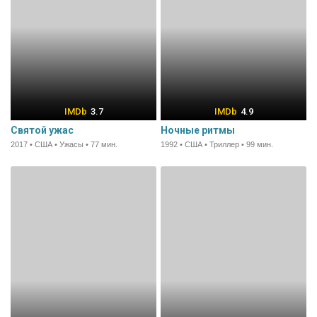
3.7
4.9
Святой ужас
Ночные ритмы
2017 • США • Ужасы • 77 мин.
1992 • США • Триллер • 99 мин.