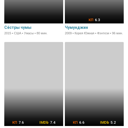
6.3
Сёстры чумы
Чумунджин
2015 • США • Ужасы • 80 мин.
2009 • Корея Южная • Фэнтези • 96 мин.
7.6
7.4
6.6
5.2