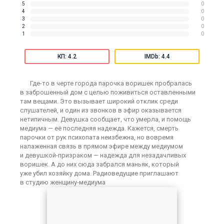
5
0
4
0
3
0
2
0
1
0
КП: 4.2
IMDb: 4.4
Где-то в черте города парочка воришек пробралась
в заброшенный дом с целью поживиться оставленными
там вещами. Это вызывает широкий отклик среди
слушателей, и один из звонков в эфир оказывается
нетипичным. Девушка сообщает, что умерла, и помощь
медиума — её последняя надежда. Кажется, смерть
парочки от рук психопата неизбежна, но вовремя
налаженная связь в прямом эфире между медиумом
и девушкой-призраком — надежда для незадачливых
воришек. А до них сюда забрался маньяк, который
уже убил хозяйку дома. Радиоведущие приглашают
в студию женщину-медиума