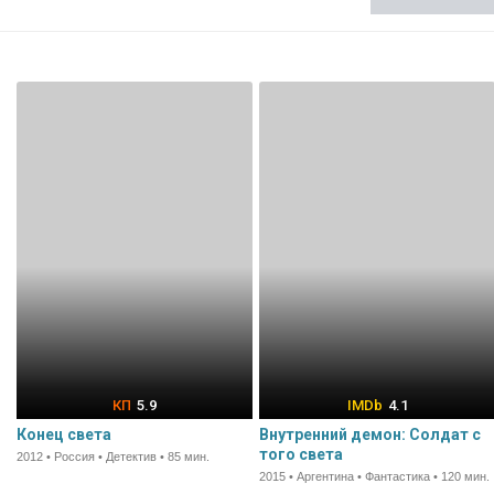
5.9
4.1
Конец света
Внутренний демон: Солдат с
того света
2012 • Россия • Детектив • 85 мин.
2015 • Аргентина • Фантастика • 120 мин.