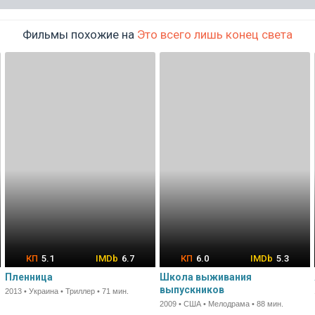
Фильмы похожие на
Это всего лишь конец света
5.1
6.7
6.0
5.3
Пленница
Школа выживания
выпускников
2013 • Украина • Триллер • 71 мин.
2009 • США • Мелодрама • 88 мин.