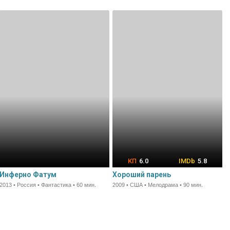
6.0
5.8
Инферно Фатум
Хороший парень
2013 • Россия • Фантастика • 60 мин.
2009 • США • Мелодрама • 90 мин.