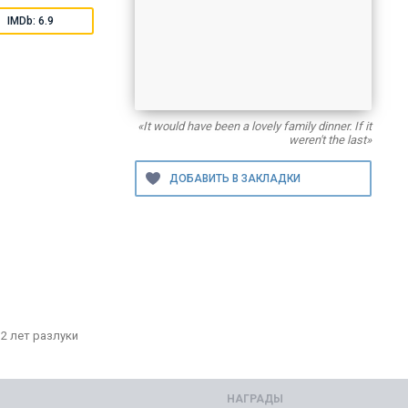
IMDb: 6.9
«It would have been a lovely family dinner. If it
weren't the last»
2 лет разлуки
НАГРАДЫ