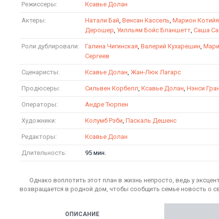
Режиссеры:
Ксавье Долан
Актеры:
Натали Бай
,
Венсан Кассель
,
Марион Котий
Дерошер
,
Уилльям Бойс Бланшетт
,
Саша С
Роли дублировали:
Галина Чигинская
,
Валерий Кухарешин
,
Мари
Сергеев
Сценаристы:
Ксавье Долан
,
Жан-Люк Лагарс
Продюсеры:
Сильвен Корбелл
,
Ксавье Долан
,
Нэнси Гра
Операторы:
Андре Тюрпен
Художники:
Колумб Рэби
,
Паскаль Дешенс
Редакторы:
Ксавье Долан
Длительность:
95 мин.
Однако воплотить этот план в жизнь непросто, ведь у эксцен
возвращается в родной дом, чтобы сообщить семье новость о с
ОПИСАНИЕ