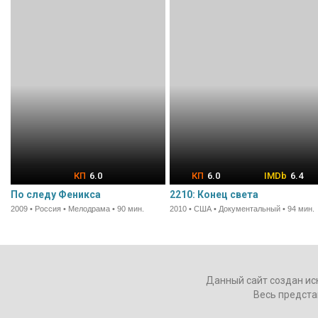
6.0
6.0
6.4
По следу Феникса
2210: Конец света
2009 • Россия • Мелодрама • 90 мин.
2010 • США • Документальный • 94 мин.
Данный сайт создан ис
Весь предста