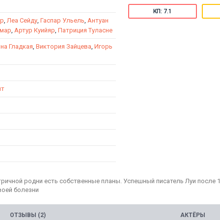
КП: 7.1
яр
,
Леа Сейду
,
Гаспар Ульель
,
Антуан
амар
,
Артур Куийяр
,
Патриция Туласне
на Гладкая
,
Виктория Зайцева
,
Игорь
нт
тричной родни есть собственные планы. Успешный писатель Луи после 1
воей болезни
ОТЗЫВЫ (2)
АКТЁРЫ