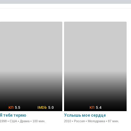
5.5
5.0
5.4
Я тебя теряю
Услышь мое сердце
1998 • США • Драма • 100 мин.
2010 • Россия • Мелодрама • 87 мин.