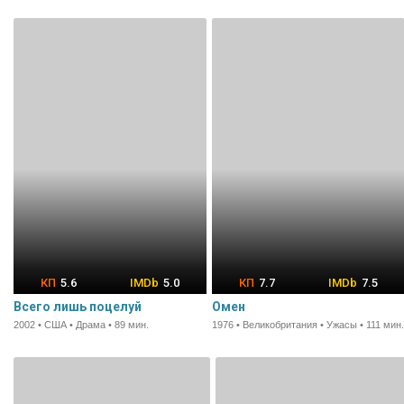
5.6
5.0
7.7
7.5
Всего лишь поцелуй
Омен
2002 • США • Драма • 89 мин.
1976 • Великобритания • Ужасы • 111 мин.