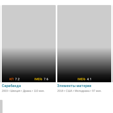
7.2
7.6
4.1
Сарабанда
Элементы материи
2003 • Швеция • Драма • 110 мин.
2018 • США • Мелодрама • 97 мин.