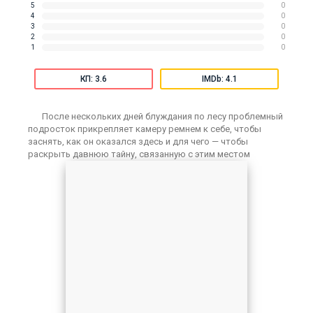
5
0
4
0
3
0
2
0
1
0
КП: 3.6
IMDb: 4.1
После нескольких дней блуждания по лесу проблемный
подросток прикрепляет камеру ремнем к себе, чтобы
заснять, как он оказался здесь и для чего — чтобы
раскрыть давнюю тайну, связанную с этим местом