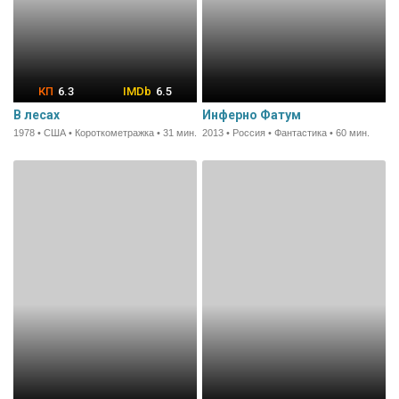
6.3
6.5
В лесах
Инферно Фатум
1978 • США • Короткометражка • 31 мин.
2013 • Россия • Фантастика • 60 мин.