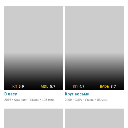
5.9
5.7
4.7
3.7
В лесу
Круг восьми
2016 • Франция • Ужасы • 103 мин.
2009 • США • Ужасы • 83 мин.