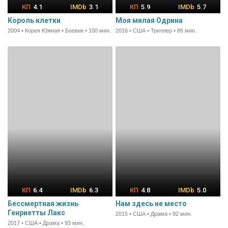
4.1
3.1
5.9
5.7
Король клетки
Моя милая Одрина
2004 • Корея Южная • Боевик • 100 мин.
2016 • США • Триллер • 85 мин.
6.4
6.3
4.8
5.0
Бессмертная жизнь
Нам здесь не место
Генриетты Лакс
2015 • США • Драма • 92 мин.
2017 • США • Драма • 93 мин.