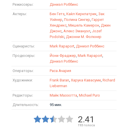
Режиссеры:
Дэниэл Роббинс
Актеры:
Бен Гетз
,
Кайл Киркпатрик
,
Зак
Уэйнер
,
Полина Сингер
,
Гаррет
Хендрикс
,
Мишель Камерон
,
Джин
Джонс
,
Алекс Эмануэл
,
Jozef
Podolski
,
Джонни М. Фолкнер
Сценаристы:
Mark Rapaport
,
Дэниэл Роббинс
Продюсеры:
Йони Фраджер
,
Mark Rapaport
,
Дэниэл Роббинс
Операторы:
Раса Ачария
Художники:
Frank Baran
,
Харука Кавасуми
,
Richard
Lieberman
Редакторы:
Майк Маззотта
,
Michael Puro
Длительность:
95 мин.
2.41
193
голоса