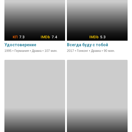
7.3
7.4
5.3
Удостоверение
Всегда буду с тобой
1995 • Германия • Драма • 107 мин.
2017 • Гонконг • Драма • 90 мин.