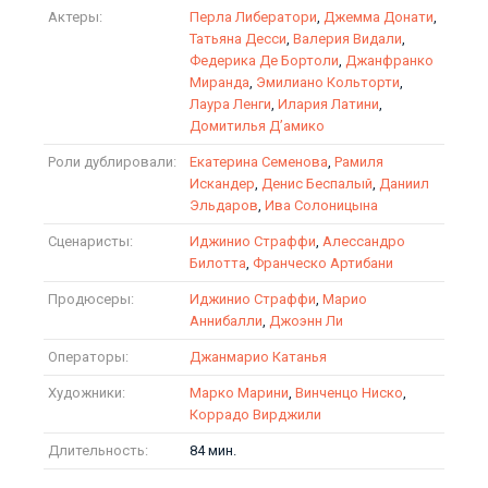
Актеры:
Перла Либератори
,
Джемма Донати
,
Татьяна Десси
,
Валерия Видали
,
Федерика Де Бортоли
,
Джанфранко
Миранда
,
Эмилиано Кольторти
,
Лаура Ленги
,
Илария Латини
,
Домитилья Д’амико
Роли дублировали:
Екатерина Семенова
,
Рамиля
Искандер
,
Денис Беспалый
,
Даниил
Эльдаров
,
Ива Солоницына
Сценаристы:
Иджинио Страффи
,
Алессандро
Билотта
,
Франческо Артибани
Продюсеры:
Иджинио Страффи
,
Марио
Аннибалли
,
Джоэнн Ли
Операторы:
Джанмарио Катанья
Художники:
Марко Марини
,
Винченцо Ниско
,
Коррадо Вирджили
Длительность:
84 мин.