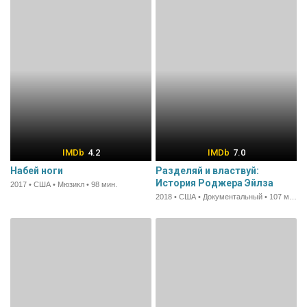
4.2
7.0
Набей ноги
Разделяй и властвуй:
История Роджера Эйлза
2017 • США • Мюзикл • 98 мин.
2018 • США • Документальный • 107 мин.