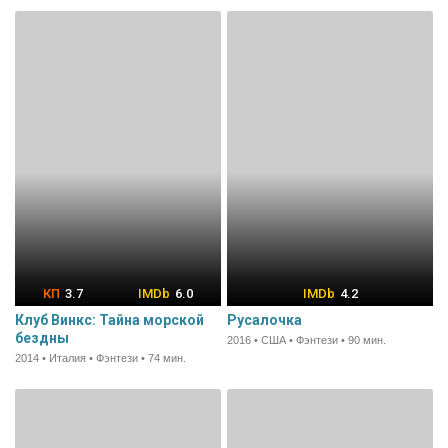
3.7
6.0
4.2
Клуб Винкс: Тайна морской
Русалочка
бездны
2016 • США • Фэнтези • 90 мин.
2014 • Италия • Фэнтези • 74 мин.