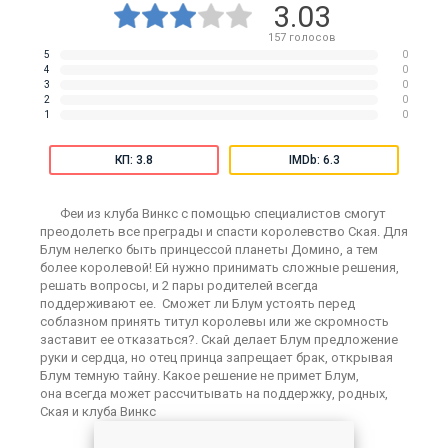
3.03
157
голосов
5
0
4
0
3
0
2
0
1
0
КП: 3.8
IMDb: 6.3
Феи из клуба Винкс с помощью специалистов смогут
преодолеть все преграды и спасти королевство Ская. Для
Блум нелегко быть принцессой планеты Домино, а тем
более королевой! Ей нужно принимать сложные решения,
решать вопросы, и 2 пары родителей всегда
поддерживают ее. Сможет ли Блум устоять перед
соблазном принять титул королевы или же скромность
заставит ее отказаться?. Скай делает Блум предложение
руки и сердца, но отец принца запрещает брак, открывая
Блум темную тайну. Какое решение не примет Блум,
она всегда может рассчитывать на поддержку, родных,
Ская и клуба Винкс