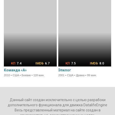
7.4
6.7
7.5
8.0
Команда «А»
Эпилог
2010 • США • Боевик • 118 мин.
2001 • США • Драма • 99 мин.
Данный сайт создан исключительно с целью разрабоки
дополнительного функционала для движка DatalifeEngine
Весь представленный материал на сайте создан в