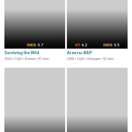
5.7
6.2
5.5
Surviving the Wild
Агенты ФБР
2018 • США • Боевик • 87 мин.
1988 • США • Комедия • 82 мин.