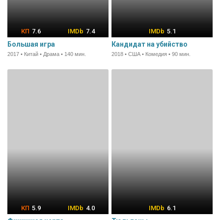
7.6
7.4
5.1
Большая игра
Кандидат на убийство
2017 • Китай • Драма • 140 мин.
2018 • США • Комедия • 90 мин.
5.9
4.0
6.1