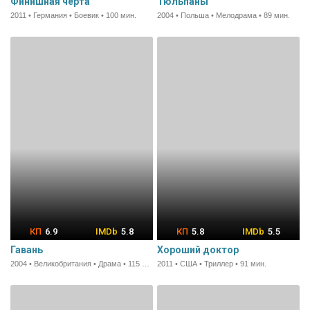
Финишная черта
Тюльпаны
2011 • Германия • Боевик • 100 мин.
2004 • Польша • Мелодрама • 89 мин.
6.9
5.8
5.8
5.5
Гавань
Хороший доктор
2004 • Великобритания • Драма • 115 мин.
2011 • США • Триллер • 91 мин.