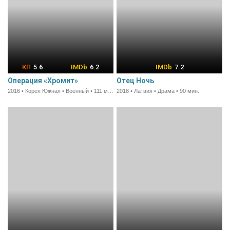
5.6
6.2
7.2
Операция «Хромит»
Отец Ночь
2016 • Корея Южная • Военный • 111 мин.
2018 • Латвия • Драма • 90 мин.