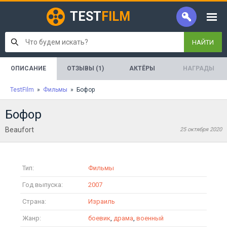
TEST
FILM
НАЙТИ
ОПИСАНИЕ
ОТЗЫВЫ (1)
АКТЁРЫ
НАГРАДЫ
TestFilm
»
Фильмы
» Бофор
Бофор
Beaufort
25 октября 2020
Тип:
Фильмы
Год выпуска:
2007
Страна:
Израиль
Жанр:
боевик
,
драма
,
военный