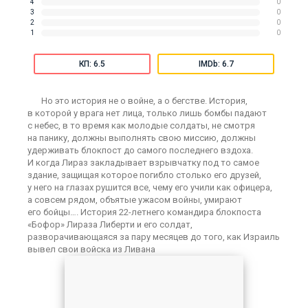
4
0
3
0
2
0
1
0
КП: 6.5
IMDb: 6.7
Но это история не о войне, а о бегстве. История,
в которой у врага нет лица, только лишь бомбы падают
с небес, в то время как молодые солдаты, не смотря
на панику, должны выполнять свою миссию, должны
удерживать блокпост до самого последнего вздоха.
И когда Лираз закладывает взрывчатку под то самое
здание, защищая которое погибло столько его друзей,
у него на глазах рушится все, чему его учили как офицера,
а совсем рядом, объятые ужасом войны, умирают
его бойцы…. История 22-летнего командира блокпоста
«Бофор» Лираза Либерти и его солдат,
разворачивающаяся за пару месяцев до того, как Израиль
вывел свои войска из Ливана