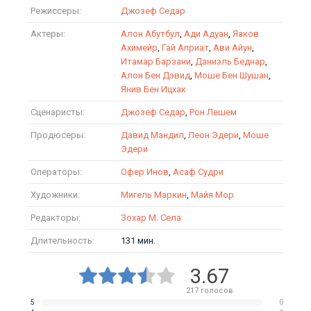
Режиссеры:
Джозеф Седар
Актеры:
Алон Абутбул
,
Ади Адуан
,
Яаков
Ахимейр
,
Гай Априат
,
Ави Айун
,
Итамар Барзани
,
Даниэль Беднар
,
Алон Бен Дэвид
,
Моше Бен Шушан
,
Янив Бен Ицхак
Сценаристы:
Джозеф Седар
,
Рон Лешем
Продюсеры:
Давид Мандил
,
Леон Эдери
,
Моше
Эдери
Операторы:
Офер Инов
,
Асаф Судри
Художники:
Мигель Маркин
,
Майя Мор
Редакторы:
Зохар М. Села
Длительность:
131 мин.
3.67
217
голосов
5
0