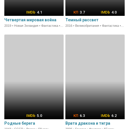
4.1
3.7
4.0
Четвертая мировая война
Темный рассвет
2019 • Новая Зеландия • Фантастика • 90 мин.
2016 • Великобритания • Фантастика • 76 мин.
5.0
6.3
6.2
Родные берега
Врата дракона и тигра