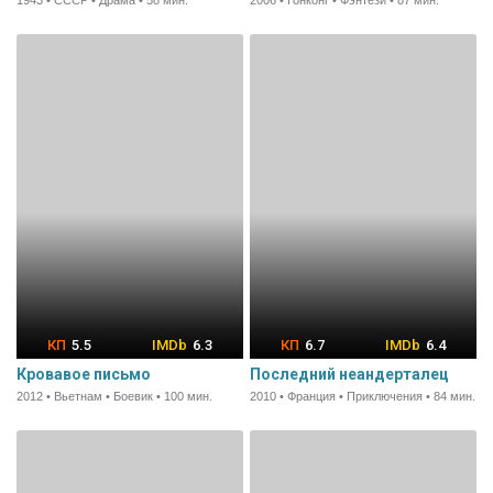
1943 • СССР • Драма • 58 мин.
2006 • Гонконг • Фэнтези • 87 мин.
5.5
6.3
6.7
6.4
Кровавое письмо
Последний неандерталец
2012 • Вьетнам • Боевик • 100 мин.
2010 • Франция • Приключения • 84 мин.