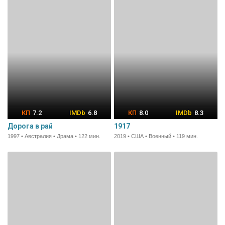
7.2
6.8
8.0
8.3
Дорога в рай
1917
1997 • Австралия • Драма • 122 мин.
2019 • США • Военный • 119 мин.