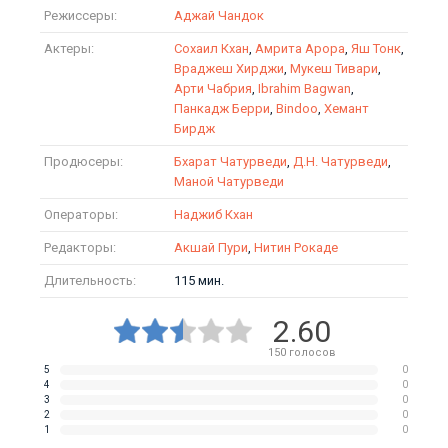
Режиссеры:
Аджай Чандок
Актеры:
Сохаил Кхан
,
Амрита Арора
,
Яш Тонк
,
Враджеш Хирджи
,
Мукеш Тивари
,
Арти Чабрия
,
Ibrahim Bagwan
,
Панкадж Берри
,
Bindoo
,
Хемант
Бирдж
Продюсеры:
Бхарат Чатурведи
,
Д.Н. Чатурведи
,
Маной Чатурведи
Операторы:
Наджиб Кхан
Редакторы:
Акшай Пури
,
Нитин Рокаде
Длительность:
115 мин.
2.60
150
голосов
5
0
4
0
3
0
2
0
1
0