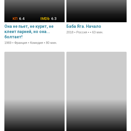
6.4
6.3
Она не пьет, не курит, не
Баба Яга. Начало
клеит парней, но она...
2018 • Россия • • 63 мин.
болтает!
1969 • Франция • Комедия • 80 мин.