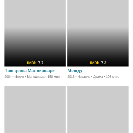
7.7
7.3
Принцесса Маллишвари
Между
2004 • Индия • Мелодрама • 150 мин.
2016 • Израиль • Драма • 103 мин.