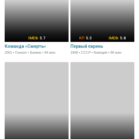
5.7
5.3
5.8
Команда «Смерть»
Первый парень
2001 • Гонконг • Боевик • 94 мин.
1958 • СССР • Комедия • 86 мин.