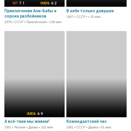
7.1
6.2
Приключения Али-Бабы и
В небе только девушки
сорока разбойников
1967 • СССР • • 20 мин.
1979 • СССР • Приключения • 138 мин.
6.9
А всё-таки мы живем!
Комендантский час
1951 • Япония • Драма • 102 мин.
1981 • СССР • Драма • 81 мин.