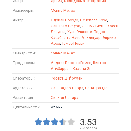
Жанр:
драма
,
мелодрама
,
биография
Режиссеры:
Менно Мейес
Актеры:
Эдриан Броуди
,
Пенелопа Крус
,
Сантьяго Сегура
,
Энн Митчелл
,
Хосеп
Линуэса
,
Хуан Эчанове
,
Педро
Касабланк
,
Начо Альдегуэр
,
Энрике
Арсе
,
Томас Поцци
Сценаристы:
Менно Мейес
Продюсеры:
Андрес Висенте Гомес
,
Виктор
Альбарран
,
Карола Эш
Операторы:
Роберт Д. Йоумен
Художники:
Сальвадор Парра
,
Соня Гранде
Редакторы:
Сильви Ландра
Длительность:
92 мин.
3.53
253
голоса