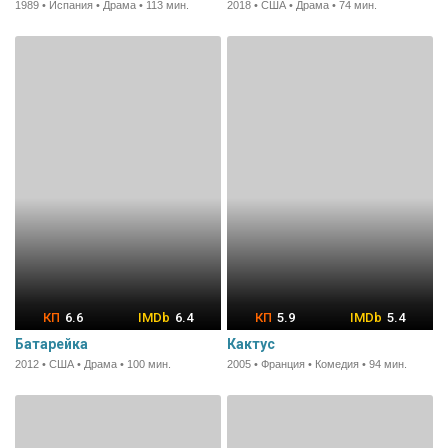
1989 • Испания • Драма • 113 мин.
2018 • США • Драма • 74 мин.
6.6
6.4
5.9
5.4
Батарейка
Кактус
2012 • США • Драма • 100 мин.
2005 • Франция • Комедия • 94 мин.