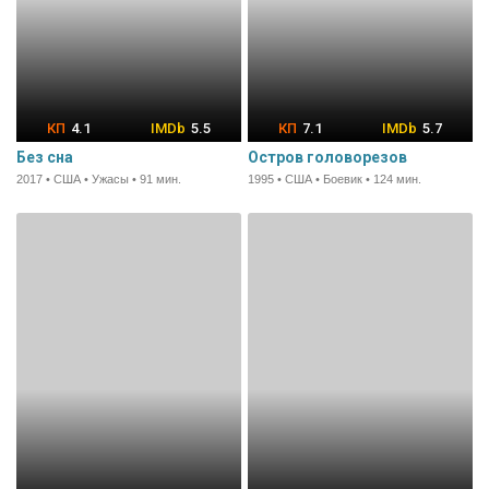
4.1
5.5
7.1
5.7
Без сна
Остров головорезов
2017 • США • Ужасы • 91 мин.
1995 • США • Боевик • 124 мин.