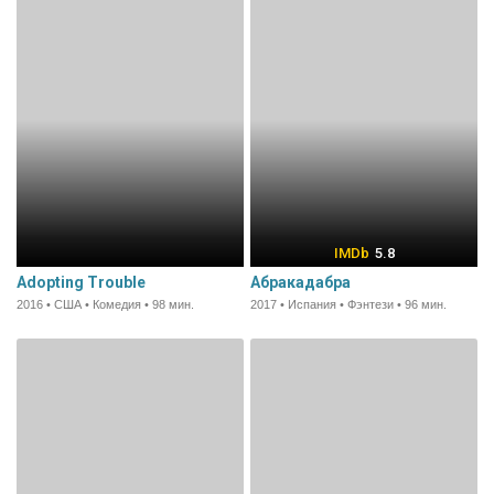
5.8
Adopting Trouble
Абракадабра
2016 • США • Комедия • 98 мин.
2017 • Испания • Фэнтези • 96 мин.