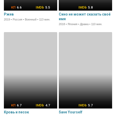
6.6
5.5
5.8
Ржев
Сино не может сказать своё
имя
2019 • Россия • Военный • 113 мин.
2018 • Япония • Драма • 110 мин.
6.7
4.7
5.7
Кровь и песок
Save Yourself