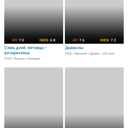
7.0
6.8
7.6
7.2
Семь дней: пятница –
Дьяволы
воскресенье
2002 • Франция • Драма • 105 мин.
2015 • Япония • Комедия