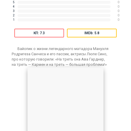
5
0
4
0
3
0
2
0
1
0
КП: 7.3
IMDb: 5.8
Байопик о жизни легендарного матадора Мануэля
Родригеза Санчеса и его пассии, актрисы Люпе Сино,
про которую говорили: «На треть она Ава Гарднер,
на треть — Кармен и на треть — большая проблема!»