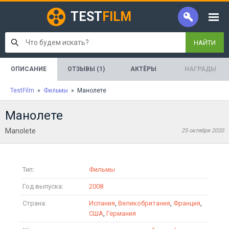
TEST
FILM
НАЙТИ
ОПИСАНИЕ
ОТЗЫВЫ (1)
АКТЁРЫ
НАГРАДЫ
TestFilm
»
Фильмы
» Манолете
Манолете
Manolete
25 октября 2020
Тип:
Фильмы
Год выпуска:
2008
Страна:
Испания
,
Великобритания
,
Франция
,
США
,
Германия