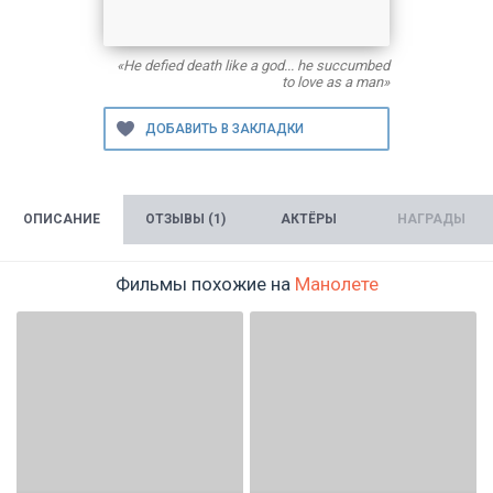
«He defied death like a god... he succumbed
to love as a man»
ОПИСАНИЕ
ОТЗЫВЫ (1)
АКТЁРЫ
НАГРАДЫ
Фильмы похожие на
Манолете