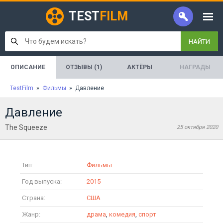
TEST
FILM
НАЙТИ
ОПИСАНИЕ
ОТЗЫВЫ (1)
АКТЁРЫ
НАГРАДЫ
TestFilm
»
Фильмы
» Давление
Давление
The Squeeze
25 октября 2020
Тип:
Фильмы
Год выпуска:
2015
Страна:
США
Жанр:
драма
,
комедия
,
спорт