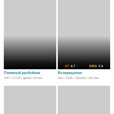
4.7
3.6
Пляжный разбойник
Возвращение
1987 • СССР • Драма • 65 мин.
2011 • США • Триллер • 101 мин.