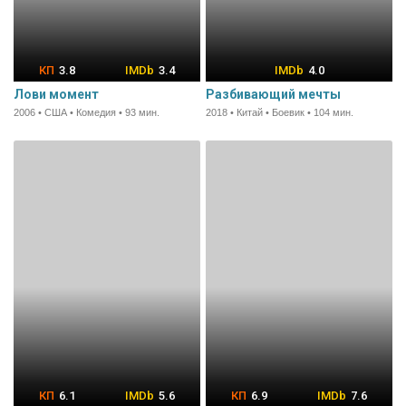
3.8
3.4
4.0
Лови момент
Разбивающий мечты
2006 • США • Комедия • 93 мин.
2018 • Китай • Боевик • 104 мин.
6.1
5.6
6.9
7.6