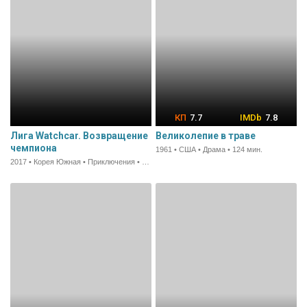
7.7
7.8
Лига Watchcar. Возвращение
Великолепие в траве
чемпиона
1961 • США • Драма • 124 мин.
2017 • Корея Южная • Приключения • 74 мин.