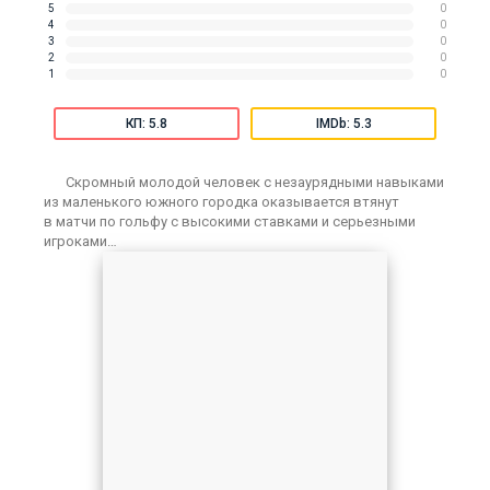
5
0
4
0
3
0
2
0
1
0
КП: 5.8
IMDb: 5.3
Скромный молодой человек с незаурядными навыками
из маленького южного городка оказывается втянут
в матчи по гольфу с высокими ставками и серьезными
игроками…