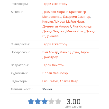
Режиссеры:
Терри Джастроу
Актеры:
Джейсон Доринг
,
Кристофер
Макдональд
,
Джереми Самптер
,
Кэтрин ЛаНаса
,
Майкл Нури
,
Джиллиан Мюррэй
,
Риа Килстедт
,
Дэвид Эндрюс
,
Мекиа Кокс
,
Дэвид
О’Доннелл
Сценаристы:
Терри Джастроу
Продюсеры:
Энн Арчер
,
Майкл Доуен
,
Терри
Джастроу
Операторы:
Тарон Лекстон
Художники:
Эллен Фальгюэр
Редакторы:
Eric Treiber
,
Алекса Вьер
Длительность:
95 мин.
3.00
238
голосов