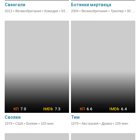
Свенгали
Ботинки мертвеца
2013 • Великобритания • Комедия • 93 мин.
2004 • Великобритания • Триллер • 90 мин.
7.0
7.3
6.6
6.4
Свояки
Тим
1979 • США • Боевик • 103 мин.
1979 • Австралия • Драма • 109 мин.