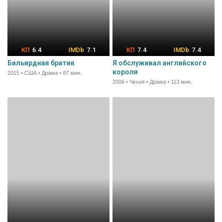
6.4
7.1
7.4
7.4
Бильярдная братия
Я обслуживал английского
короля
2015 • США • Драма • 87 мин.
2006 • Чехия • Драма • 113 мин.