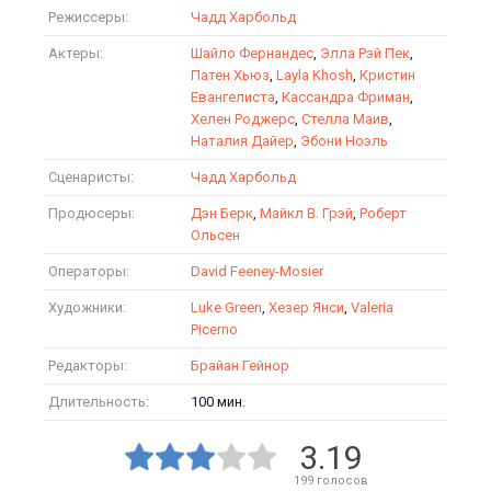
Режиссеры:
Чадд Харбольд
Актеры:
Шайло Фернандес
,
Элла Рэй Пек
,
Патен Хьюз
,
Layla Khosh
,
Кристин
Евангелиста
,
Кассандра Фриман
,
Хелен Роджерс
,
Стелла Маив
,
Наталия Дайер
,
Эбони Ноэль
Сценаристы:
Чадд Харбольд
Продюсеры:
Дэн Берк
,
Майкл В. Грэй
,
Роберт
Ольсен
Операторы:
David Feeney-Mosier
Художники:
Luke Green
,
Хезер Янси
,
Valeria
Picerno
Редакторы:
Брайан Гейнор
Длительность:
100 мин.
3.19
199
голосов