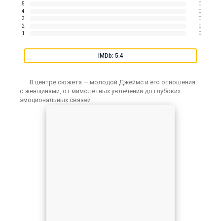
5
0
4
0
3
0
2
0
1
0
IMDb: 5.4
В центре сюжета — молодой Джеймс и его отношения
с женщинами, от мимолётных увлечений до глубоких
эмоциональных связей