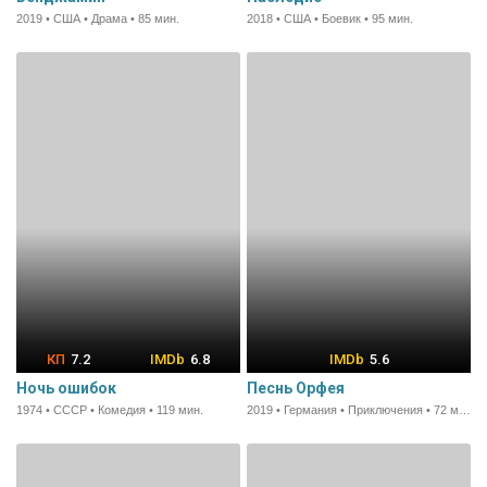
2019 • США • Драма • 85 мин.
2018 • США • Боевик • 95 мин.
7.2
6.8
5.6
Ночь ошибок
Песнь Орфея
1974 • СССР • Комедия • 119 мин.
2019 • Германия • Приключения • 72 мин.