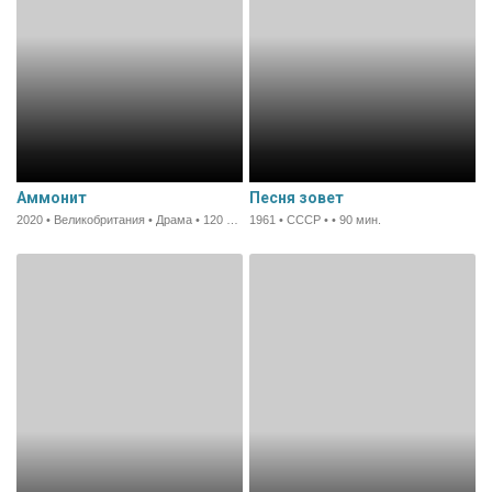
Аммонит
Песня зовет
2020 • Великобритания • Драма • 120 мин.
1961 • СССР • • 90 мин.