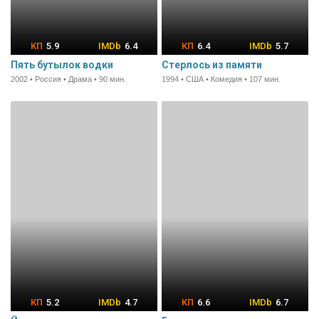
5.9
6.4
6.4
5.7
Пять бутылок водки
Стерлось из памяти
2002 • Россия • Драма • 90 мин.
1994 • США • Комедия • 107 мин.
5.2
4.7
6.6
6.7