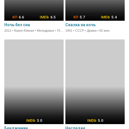
6.6
6.5
5.7
5.4
Ночь без сна
Сказка на ночь
2012 • Корея Южная • Мелодрама • 75 мин.
1991 • СССР • Драма • 82 мин.
3.0
5.0
Бенджамин
Наследие