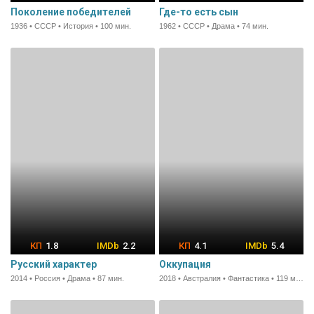
Поколение победителей
Где-то есть сын
1936 • СССР • История • 100 мин.
1962 • СССР • Драма • 74 мин.
1.8
2.2
4.1
5.4
Русский характер
Оккупация
2014 • Россия • Драма • 87 мин.
2018 • Австралия • Фантастика • 119 мин.