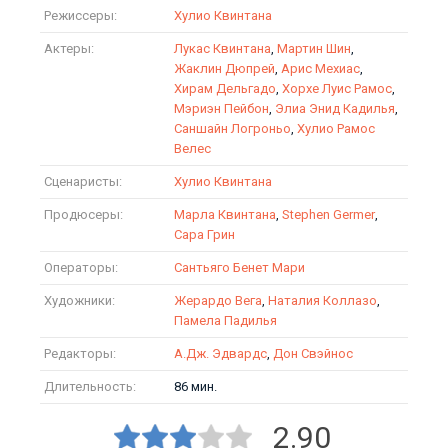
Режиссеры:
Хулио Квинтана
Актеры:
Лукас Квинтана
,
Мартин Шин
,
Жаклин Дюпрей
,
Арис Мехиас
,
Хирам Дельгадо
,
Хорхе Луис Рамос
,
Мэриэн Пейбон
,
Элиа Энид Кадилья
,
Саншайн Логроньо
,
Хулио Рамос
Велес
Сценаристы:
Хулио Квинтана
Продюсеры:
Марла Квинтана
,
Stephen Germer
,
Сара Грин
Операторы:
Сантьяго Бенет Мари
Художники:
Жерардо Вега
,
Наталия Коллазо
,
Памела Падилья
Редакторы:
А.Дж. Эдвардс
,
Дон Свэйнос
Длительность:
86 мин.
2.90