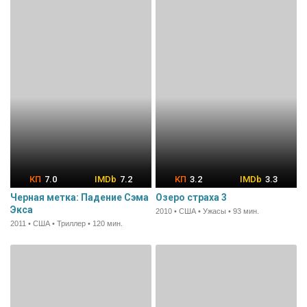
7.0
7.2
3.2
3.3
Черная метка: Падение Сэма
Озеро страха 3
Экса
2010 • США • Ужасы • 93 мин.
2011 • США • Триллер • 120 мин.