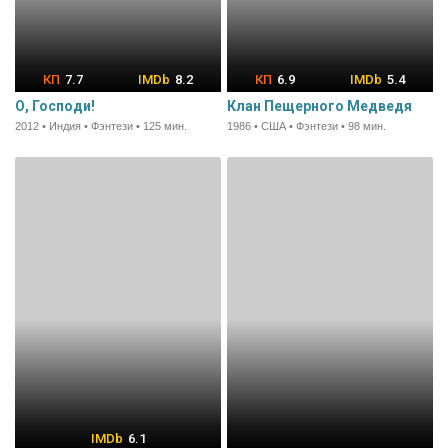
7.7
8.2
6.9
5.4
О, Господи!
Клан Пещерного Медведя
2012 • Индия • Фэнтези • 125 мин.
1986 • США • Фэнтези • 98 мин.
6.1