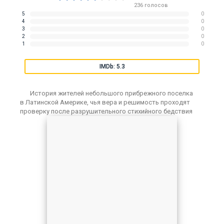
236
голосов
5
0
4
0
3
0
2
0
1
0
IMDb: 5.3
История жителей небольшого прибрежного поселка
в Латинской Америке, чья вера и решимость проходят
проверку после разрушительного стихийного бедствия