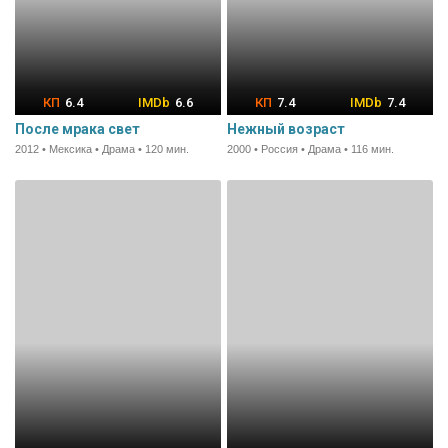
6.4
6.6
7.4
7.4
После мрака свет
Нежный возраст
2012 • Мексика • Драма • 120 мин.
2000 • Россия • Драма • 116 мин.