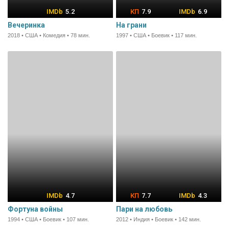
5.2
7.9
6.9
Вечеринка
На грани
2018 • США • Комедия • 78 мин.
1997 • США • Боевик • 117 мин.
4.7
7.7
4.3
Фортуна войны
Пари на любовь
1994 • США • Боевик • 107 мин.
2012 • Индия • Боевик • 142 мин.