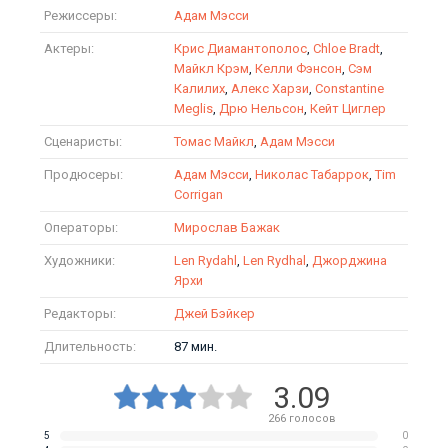
Режиссеры:
Адам Мэсси
Актеры:
Крис Диамантополос
,
Chloe Bradt
,
Майкл Крэм
,
Келли Фэнсон
,
Сэм
Калилих
,
Алекс Харзи
,
Constantine
Meglis
,
Дрю Нельсон
,
Кейт Циглер
Сценаристы:
Томас Майкл
,
Адам Мэсси
Продюсеры:
Адам Мэсси
,
Николас Табаррок
,
Tim
Corrigan
Операторы:
Мирослав Бажак
Художники:
Len Rydahl
,
Len Rydhal
,
Джорджина
Ярхи
Редакторы:
Джей Бэйкер
Длительность:
87 мин.
3.09
266
голосов
5
0