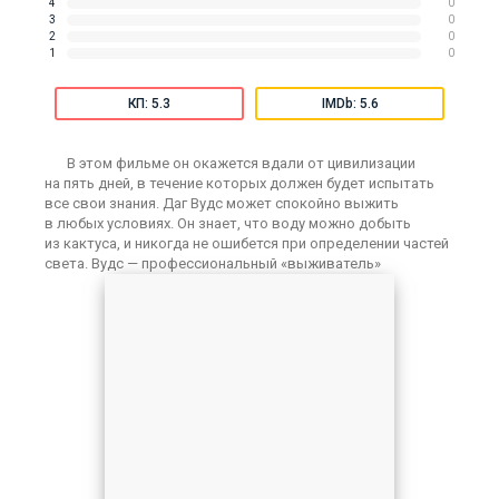
4
0
3
0
2
0
1
0
КП: 5.3
IMDb: 5.6
В этом фильме он окажется вдали от цивилизации
на пять дней, в течение которых должен будет испытать
все свои знания. Дaг Вудс может спокойно выжить
в любых условиях. Он знает, что воду можно добыть
из кактуса, и никогда не ошибется при определении частей
света. Вудс — профессиональный «выживатель»