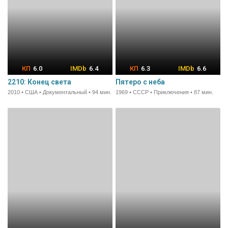
6.0
6.4
6.3
6.6
2210: Конец света
Пятеро с неба
2010 • США • Документальный • 94 мин.
1969 • СССР • Приключения • 87 мин.