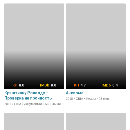
8.0
8.0
4.7
6.4
Криштиану Роналду –
Аксиома
Проверка на прочность
2018 • США • Ужасы • 98 мин.
2011 • США • Документальный • 46 мин.