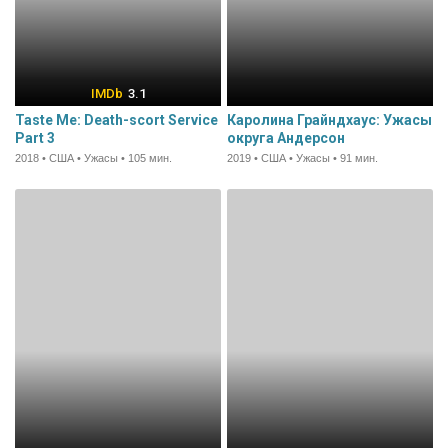
3.1
Taste Me: Death-scort Service
Каролина Грайндхаус: Ужасы
Part 3
округа Андерсон
2018 • США • Ужасы • 105 мин.
2019 • США • Ужасы • 91 мин.