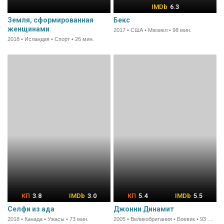
6.3
Земля, сформированная
Бекс
женщинами
2017 • США • Мюзикл • 98 мин.
2018 • Исландия • Спорт • 26 мин.
3.8
3.0
5.4
5.5
Селфи из ада
Джонни Динамит
2018 • Канада • Ужасы • 73 мин.
2005 • Великобритания • Боевик • 93 мин.