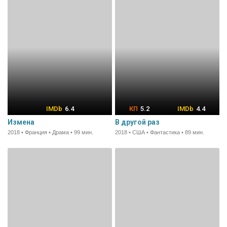
6.4
5.2
4.4
Измена
В другой раз
2018 • Франция • Драма • 99 мин.
2018 • США • Фантастика • 89 мин.