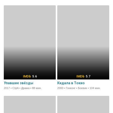
5.6
5.7
Упавшие звёзды
Кидала в Токио
2017 • США • Драма • 88 мин.
2000 • Гонконг • Боевик • 104 мин.