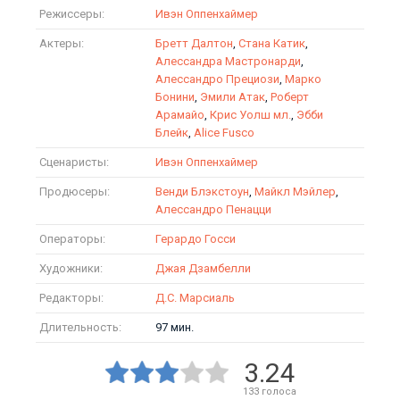
Режиссеры:
Ивэн Оппенхаймер
Актеры:
Бретт Далтон
,
Стана Катик
,
Алессандра Мастронарди
,
Алессандро Прециози
,
Марко
Бонини
,
Эмили Атак
,
Роберт
Арамайо
,
Крис Уолш мл.
,
Эбби
Блейк
,
Alice Fusco
Сценаристы:
Ивэн Оппенхаймер
Продюсеры:
Венди Блэкстоун
,
Майкл Мэйлер
,
Алессандро Пенацци
Операторы:
Герардо Госси
Художники:
Джая Дзамбелли
Редакторы:
Д.С. Марсиаль
Длительность:
97 мин.
3.24
133
голоса