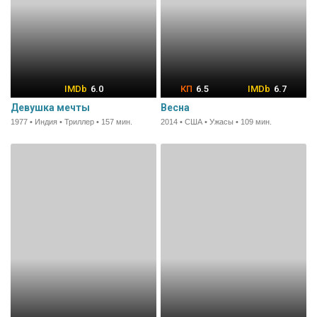
6.0
6.5
6.7
Девушка мечты
Весна
1977 • Индия • Триллер • 157 мин.
2014 • США • Ужасы • 109 мин.