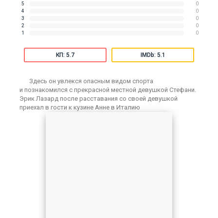
5
0
4
0
3
0
2
0
1
0
КП: 5.7
IMDb: 5.1
Здесь он увлекся опасным видом спорта
и познакомился с прекрасной местной девушкой Стефани.
Эрик Лазард после расставания со своей девушкой
приехал в гости к кузине Анне в Италию