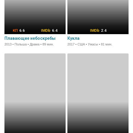
6.6
6.4
2.4
Плавающие небоскребы
Кукла
2013 • Польша • Драма • 89 мин.
2017 • США • Ужасы • 81 мин.