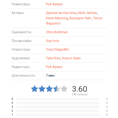
Режиссеры:
Рой Арвас
Актеры:
Джонатан Кастиль
,
Nick Jermyn
,
Kevin Manning
,
Брэндон Уайт
,
Тесса
Фаррелл
Сценаристы:
Chris Barkman
Продюсеры:
Guy Iorio
Операторы:
Tony Delgadillo
Художники:
Tyler Riso
,
Кэрол Хуан
Редакторы:
Рой Арвас
Длительность:
7 мин.
3.60
142
голоса
5
0
4
0
3
0
2
0
1
0