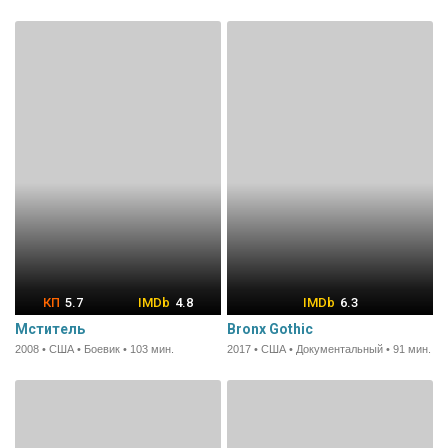
5.7
4.8
6.3
Мститель
Bronx Gothic
2008 • США • Боевик • 103 мин.
2017 • США • Документальный • 91 мин.