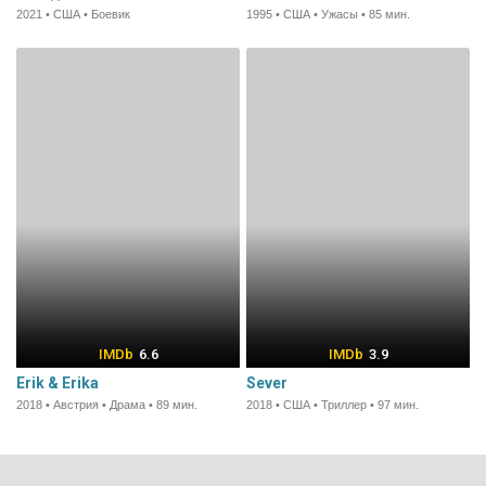
2021 • США • Боевик
1995 • США • Ужасы • 85 мин.
6.6
3.9
Erik & Erika
Sever
2018 • Австрия • Драма • 89 мин.
2018 • США • Триллер • 97 мин.