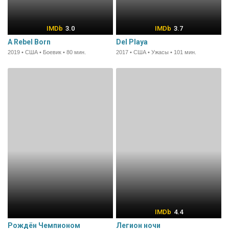
3.0
3.7
A Rebel Born
Del Playa
2019 • США • Боевик • 80 мин.
2017 • США • Ужасы • 101 мин.
4.4
Рождён Чемпионом
Легион ночи