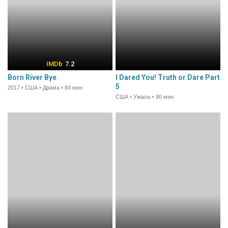
7.2
Born River Bye
I Dared You! Truth or Dare Part
5
2017 • США • Драма • 84 мин.
США • Ужасы • 90 мин.