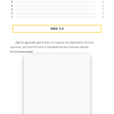
5
0
4
0
3
0
2
0
1
0
IMDb: 6.0
Двое друзей детства, которые потерялись после
школы, встретятся и отправятся на поиски своих
воспоминаний