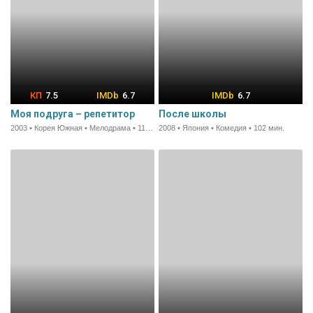
7.5
6.7
6.7
Моя подруга – репетитор
После школы
2003 • Корея Южная • Мелодрама • 110 мин.
2008 • Япония • Комедия • 102 мин.