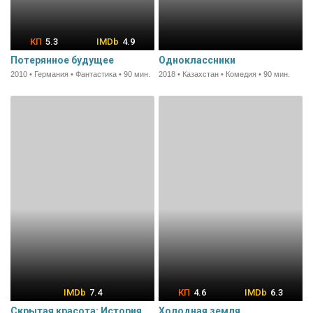
5.3
4.9
Потерянное будущее
Одноклассники
2010 • Германия • Фантастика • 90 мин.
2018 • Казахстан • Комедия • 90 мин.
7.4
4.6
6.3
Скрытая красота: История
Холодная земля