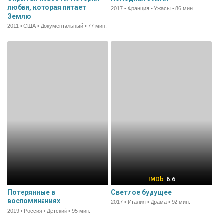
любви, которая питает
2017 • Франция • Ужасы • 86 мин.
Землю
2011 • США • Документальный • 77 мин.
6.6
Потерянные в
Светлое будущее
воспоминаниях
2017 • Италия • Драма • 92 мин.
2019 • Россия • Детский • 95 мин.