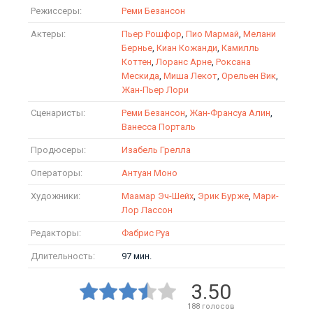
Режиссеры:
Реми Безансон
Актеры:
Пьер Рошфор
,
Пио Мармай
,
Мелани
Бернье
,
Киан Кожанди
,
Камилль
Коттен
,
Лоранс Арне
,
Роксана
Мескида
,
Миша Лекот
,
Орельен Вик
,
Жан-Пьер Лори
Сценаристы:
Реми Безансон
,
Жан-Франсуа Алин
,
Ванесса Порталь
Продюсеры:
Изабель Грелла
Операторы:
Антуан Моно
Художники:
Маамар Эч-Шейх
,
Эрик Бурже
,
Мари-
Лор Лассон
Редакторы:
Фабрис Руа
Длительность:
97 мин.
3.50
188
голосов