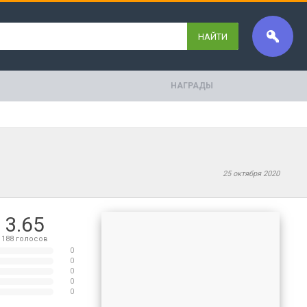
НАЙТИ
НАГРАДЫ
25 октября 2020
3.65
188
голосов
0
0
0
0
0