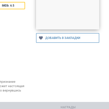
IMDb: 6.5
 признание
может настоящая
ко вернувшись
НАГРАДЫ