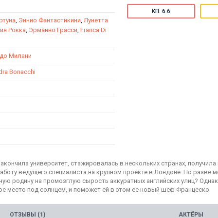
КП: 6.6
ртуна
,
Эннио Фантастикини
,
Лунетта
ия Рокка
,
Эрманно Грасси
,
Franca Di
до Милани
dra Bonacchi
закончила университет, стажировалась в нескольких странах, получила
работу ведущего специалиста на крупном проекте в Лондоне. Но разве 
ную родину на промозглую сырость аккуратных английских улиц? Одна
вое место под солнцем, и поможет ей в этом ее новый шеф Францеско
ОТЗЫВЫ (1)
АКТЁРЫ