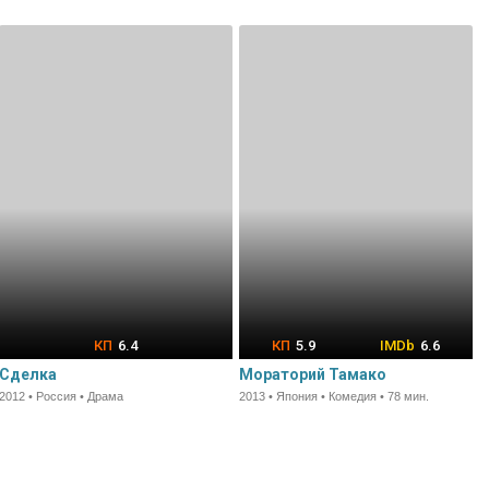
6.4
5.9
6.6
Сделка
Мораторий Тамако
2012 • Россия • Драма
2013 • Япония • Комедия • 78 мин.