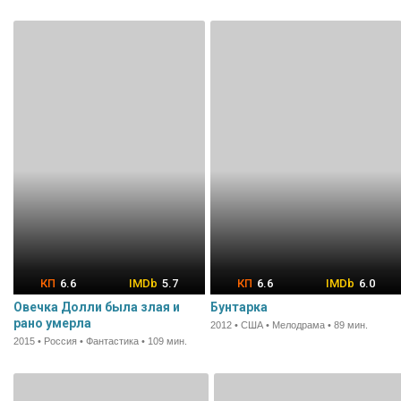
6.6
5.7
6.6
6.0
Овечка Долли была злая и
Бунтарка
рано умерла
2012 • США • Мелодрама • 89 мин.
2015 • Россия • Фантастика • 109 мин.