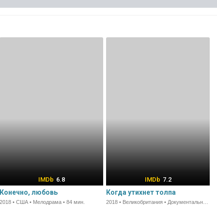
6.8
7.2
Конечно, любовь
Когда утихнет толпа
2018 • США • Мелодрама • 84 мин.
2018 • Великобритания • Документальный • 98 мин.