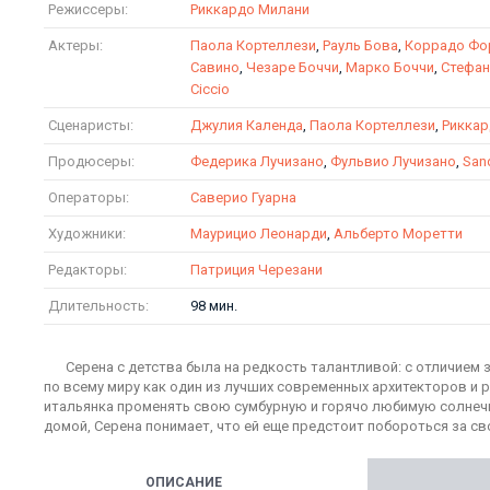
Режиссеры:
Риккардо Милани
Актеры:
Паола Кортеллези
,
Рауль Бова
,
Коррадо Фо
Савино
,
Чезаре Боччи
,
Марко Боччи
,
Стефан
Ciccio
Сценаристы:
Джулия Календа
,
Паола Кортеллези
,
Риккар
Продюсеры:
Федерика Лучизано
,
Фульвио Лучизано
,
San
Операторы:
Саверио Гуарна
Художники:
Маурицио Леонарди
,
Альберто Моретти
Редакторы:
Патриция Черезани
Длительность:
98 мин.
Серена с детства была на редкость талантливой: с отличием 
по всему миру как один из лучших современных архитекторов и 
итальянка променять свою сумбурную и горячо любимую солнеч
домой, Серена понимает, что ей еще предстоит побороться за с
ОПИСАНИЕ