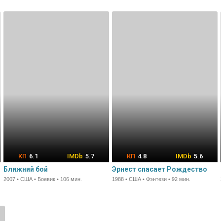
6.1
5.7
4.8
5.6
Ближний бой
Эрнест спасает Рождество
2007 • США • Боевик • 106 мин.
1988 • США • Фэнтези • 92 мин.