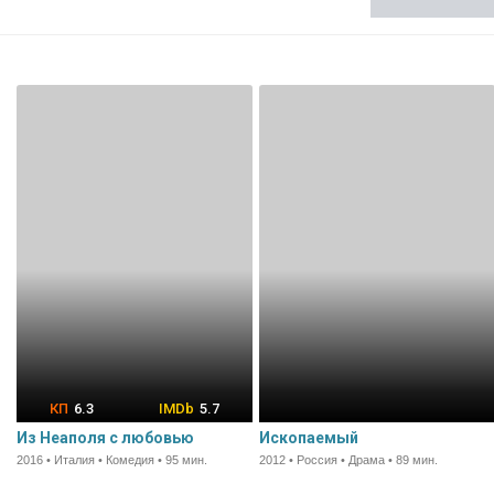
6.3
5.7
Из Неаполя с любовью
Ископаемый
2016 • Италия • Комедия • 95 мин.
2012 • Россия • Драма • 89 мин.