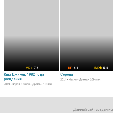
7.6
6.1
5.4
Ким Джи-ён, 1982 года
Серена
рождения
2014 • Чехия • Драма • 109 мин.
2019 • Корея Южная • Драма • 118 мин.
Данный сайт создан ис