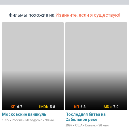
Фильмы похожие на
Извините, если я существую!
6.7
5.8
6.3
7.0
Московские каникулы
Последняя битва на
Сабельной реке
1995 • Россия • Мелодрама • 90 мин.
1997 • США • Боевик • 96 мин.