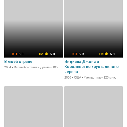
6.1
6.0
6.9
6.1
В моей стране
Индиана Джонс и
Королевство хрустального
2004 • Великобритания • Драма • 105 мин.
черепа
2008 • США • Фантастика • 123 мин.