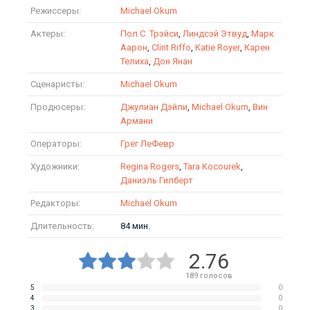
Режиссеры:
Michael Okum
Актеры:
Пол С. Трэйси
,
Линдсэй Этвуд
,
Марк
Аарон
,
Clint Riffo
,
Katie Royer
,
Карен
Телиха
,
Дон Янан
Сценаристы:
Michael Okum
Продюсеры:
Джулиан Дэйли
,
Michael Okum
,
Вин
Армани
Операторы:
Грег ЛеФевр
Художники:
Regina Rogers
,
Tara Kocourek
,
Даниэль Гилберт
Редакторы:
Michael Okum
Длительность:
84 мин.
2.76
189
голосов
5
0
4
0
3
0