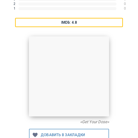
2
0
1
0
IMDb: 4.8
«Get Your Dose»