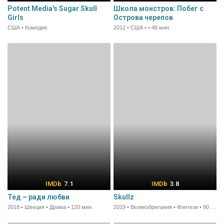
Potent Media's Sugar Skull
Школа монстров: Побег с
Girls
Острова черепов
США • Комедия
2012 • США • • 46 мин.
7.1
3.8
Тед – ради любви
Skullz
2018 • Швеция • Драма • 120 мин.
2019 • Великобритания • Фэнтези • 90 мин.