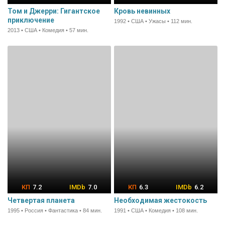
Том и Джерри: Гигантское
Кровь невинных
приключение
1992 • США • Ужасы • 112 мин.
2013 • США • Комедия • 57 мин.
7.2
7.0
6.3
6.2
Четвертая планета
Необходимая жестокость
1995 • Россия • Фантастика • 84 мин.
1991 • США • Комедия • 108 мин.