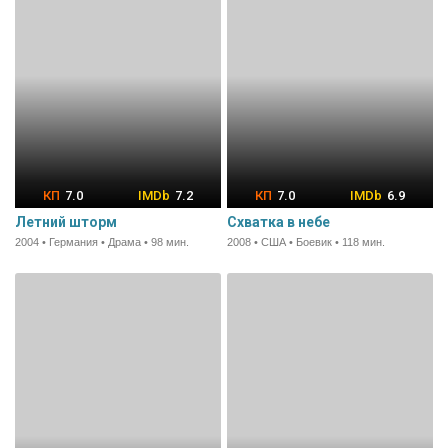
7.0
7.2
7.0
6.9
Летний шторм
Схватка в небе
2004 • Германия • Драма • 98 мин.
2008 • США • Боевик • 118 мин.