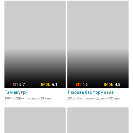
5.7
6.1
4.5
4.5
Там внутри
Любовь без тормозов
1994 • США • Триллер • 99 мин.
2016 • Австралия • Драма • 92 мин.