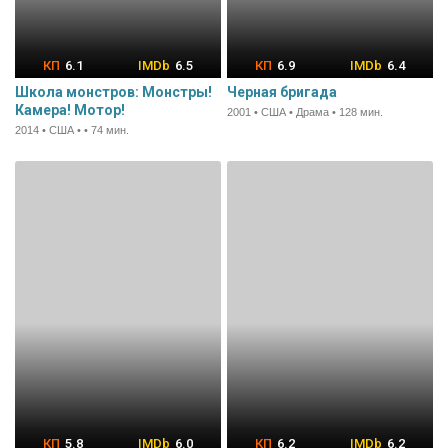
6.1
6.5
6.9
6.4
Школа монстров: Монстры!
Черная бригада
Камера! Мотор!
2001 • США • Драма • 128 мин.
2014 • США • • 74 мин.
5.8
6.0
6.2
6.2