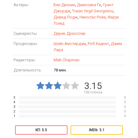
Актеры:
Бен Дискин
,
Джессика Ги
,
Грант
Джордж
,
Traian Virgil Georgescu
,
Дэвид Лодж
,
Николас Ройе
,
Фарук
Тохид
Сценаристы:
Дерек Дресслер
Продюсеры:
Шэйн Амстердам
,
Роб Хаднат
,
Джим
Лара
Редакторы:
Matt Chapman
Длительность:
78 мин.
3.15
132
голоса
5
0
4
0
3
0
2
0
1
0
КП: 5.5
IMDb: 5.1