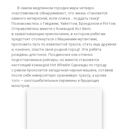
В самом медленном городке мира четверо
счастливчиков обнаруживают, что жизнь становится
намного интересней, если слегка… поддать газку!
Познакомьтесь с Гейджем, Уайеттом, Брэндоном и Рэттом.
Отправляйтесь вместе с Командой Хот Вилс
в захватывающее приключение, в котором ребятам
предстоит столкнуться с Машинами-мутантами,
проложить путь по извилистой трассе, стать еще дружнее
и, конечно, спасти свой родной город!. Эти ребята
рождены для гонок. Поодиночке они отлично
подготовленные рэйсеры, но вместе становятся
настоящей командой Hot Wheels! Однажды по городу
с ревом проносится загадочная черная машина, оставив
после себя невероятную оранжевую трассу, а кроме
того — сногсшибательные перемены и бушующих
монстров