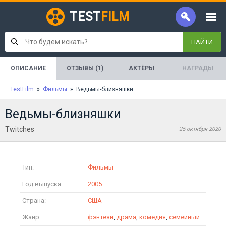
TEST
FILM
НАЙТИ
ОПИСАНИЕ
ОТЗЫВЫ (1)
АКТЁРЫ
НАГРАДЫ
TestFilm
»
Фильмы
» Ведьмы-близняшки
Ведьмы-близняшки
Twitches
25 октября 2020
Тип:
Фильмы
Год выпуска:
2005
Страна:
США
Жанр:
фэнтези
,
драма
,
комедия
,
семейный