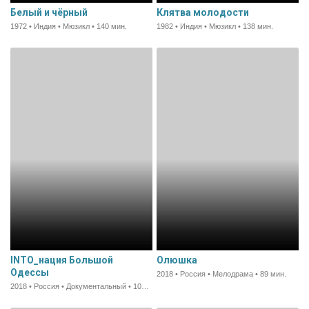
Белый и чёрный
Клятва молодости
1972 • Индия • Мюзикл • 140 мин.
1982 • Индия • Мюзикл • 138 мин.
INTO_нация Большой
Олюшка
Одессы
2018 • Россия • Мелодрама • 89 мин.
2018 • Россия • Документальный • 104 мин.