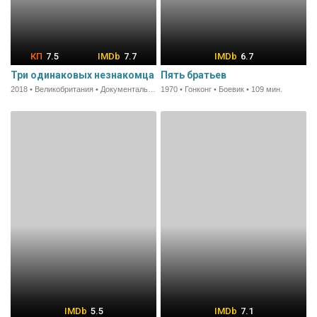
7.5
7.7
6.7
Три одинаковых незнакомца
Пять братьев
2018 • Великобритания • Документальный • 96 мин.
1970 • Гонконг • Боевик • 109 мин.
5.5
7.1