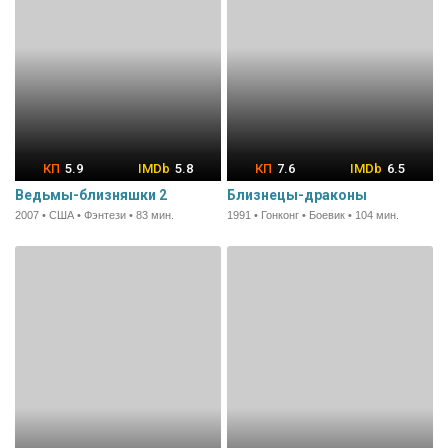
5.9
5.8
7.6
6.5
Ведьмы-близняшки 2
Близнецы-драконы
2007 • США • Фэнтези • 83 мин.
1991 • Гонконг • Боевик • 104 мин.