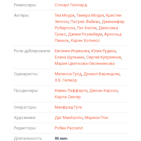
Режиссеры:
Стюарт Гиллард
Актеры:
Тиа Моури
,
Тамера Моури
,
Кристен
Уилсон
,
Патрик Фабиан
,
Дженнифер
Робертсон
,
Пэт Келли
,
Джессика
Греко
,
Джеки Розенбаум
,
Арнольд
Пиннок
,
Карен Холнесс
Роли дублировали:
Евгения Игумнова
,
Юлия Рудина
,
Елена Шульман
,
Сергей Куприянов
,
Мария Цветкова-Овсянникова
Сценаристы:
Мелисса Гулд
,
Дэниэл Берендсен
,
Х.Б. Гилмор
Продюсеры:
Кевин Лэфферти
,
Джоан Карсон
,
Карла Сингер
Операторы:
Манфред Гуте
Художники:
Даг МакКалло
,
Мэрион Пон
Редакторы:
Робин Расселл
Длительность:
86 мин.