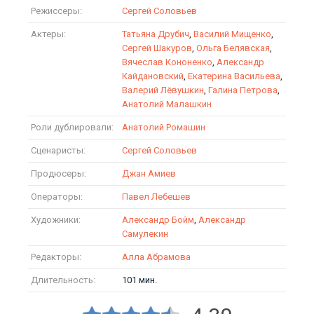
Режиссеры:
Сергей Соловьев
Актеры:
Татьяна Друбич
,
Василий Мищенко
,
Сергей Шакуров
,
Ольга Белявская
,
Вячеслав Кононенко
,
Александр
Кайдановский
,
Екатерина Васильева
,
Валерий Лёвушкин
,
Галина Петрова
,
Анатолий Малашкин
Роли дублировали:
Анатолий Ромашин
Сценаристы:
Сергей Соловьев
Продюсеры:
Джан Амиев
Операторы:
Павел Лебешев
Художники:
Александр Бойм
,
Александр
Самулекин
Редакторы:
Алла Абрамова
Длительность:
101 мин.