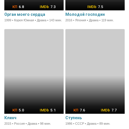
6.8
7.3
7.5
Орган моего сердца
Молодой господин
1999 • Корея Южная • Драма • 143 мин.
2016 • Япония • Драма • 119 мин.
5.0
5.1
7.6
7.7
Клинч
Ступень
2015 • Россия • Драма • 98 мин.
1986 • СССР • Драма • 89 мин.