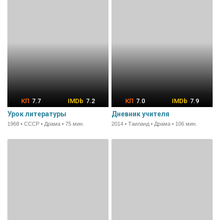
7.7
7.2
7.0
7.9
Урок литературы
Дневник учителя
1968 • СССР • Драма • 75 мин.
2014 • Таиланд • Драма • 106 мин.