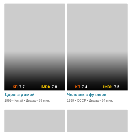
7.7
7.8
7.4
7.5
Дорога домой
Человек в футляре
1999 • Китай • Драма • 89 мин.
1939 • СССР • Драма • 84 мин.