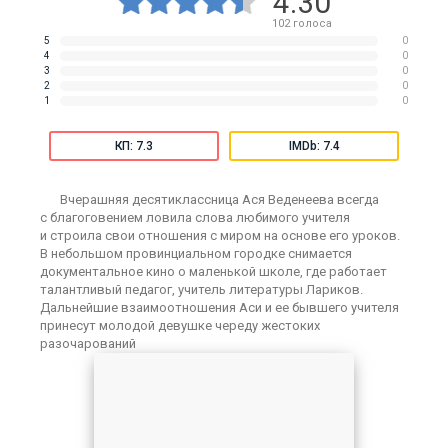
4.30
102
голоса
5
0
4
0
3
0
2
0
1
0
КП: 7.3
IMDb: 7.4
Вчерашняя десятиклассница Ася Веденеева всегда
с благоговением ловила слова любимого учителя
и строила свои отношения с миром на основе его уроков.
В небольшом провинциальном городке снимается
документальное кино о маленькой школе, где работает
талантливый педагог, учитель литературы Лариков.
Дальнейшие взаимоотношения Аси и ее бывшего учителя
принесут молодой девушке череду жестоких
разочарований