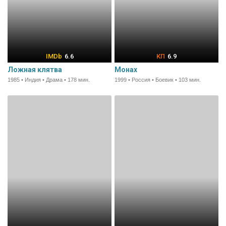
6.6
6.9
Ложная клятва
Монах
1985 • Индия • Драма • 178 мин.
1999 • Россия • Боевик • 103 мин.