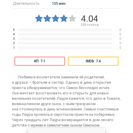
Длительность:
105 мин.
4.04
233
голоса
5
0
4
0
3
0
2
0
1
0
КП: 7.1
IMDb: 7.4
Любимые воспитатели заменили ей родителей,
а друзья — братьев и сестер. Однако в день открытия
приюта обнаруживается, что Симон бесследно исчез.
Она мечтает восстановить его и открыть для новых
маленьких посетителей. Лауре кажется, что дело в Томасе,
вымышленном друге сына, с чьим призраком
она столкнулась в день исчезновения. Самые счастливые
годы Лаура провела в сиротском приюте на побережье.
Через тридцать лет Лаура возвращается в дом своего
детства с мужем и семилетним сыном Симоном