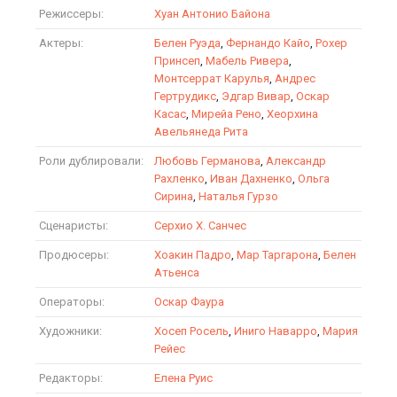
Режиссеры:
Хуан Антонио Байона
Актеры:
Белен Руэда
,
Фернандо Кайо
,
Рохер
Принсеп
,
Мабель Ривера
,
Монтсеррат Карулья
,
Андрес
Гертрудикс
,
Эдгар Вивар
,
Оскар
Касас
,
Мирейа Рено
,
Хеорхина
Авельянеда Рита
Роли дублировали:
Любовь Германова
,
Александр
Рахленко
,
Иван Дахненко
,
Ольга
Сирина
,
Наталья Гурзо
Сценаристы:
Серхио Х. Санчес
Продюсеры:
Хоакин Падро
,
Мар Таргарона
,
Белен
Атьенса
Операторы:
Оскар Фаура
Художники:
Хосеп Росель
,
Иниго Наварро
,
Мария
Рейес
Редакторы:
Елена Руис