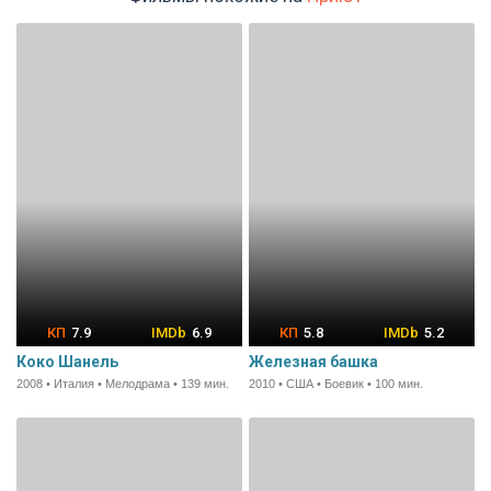
7.9
6.9
5.8
5.2
Коко Шанель
Железная башка
2008 • Италия • Мелодрама • 139 мин.
2010 • США • Боевик • 100 мин.