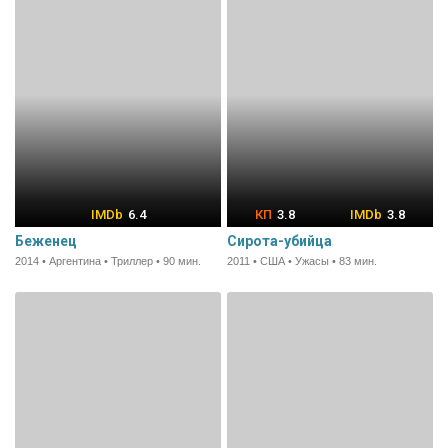
6.4
3.8
3.8
Беженец
Сирота-убийца
2014 • Аргентина • Триллер • 90 мин.
2011 • США • Ужасы • 83 мин.