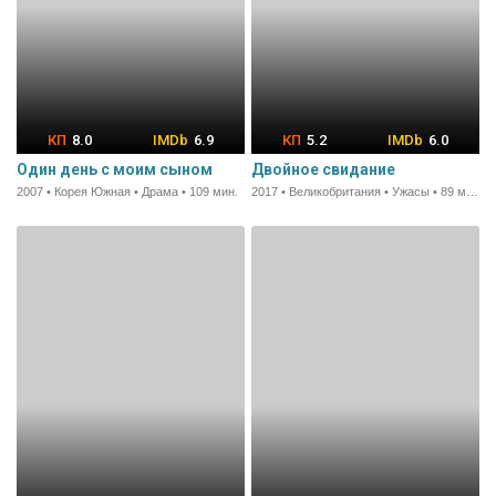
8.0
6.9
5.2
6.0
Один день с моим сыном
Двойное свидание
2007 • Корея Южная • Драма • 109 мин.
2017 • Великобритания • Ужасы • 89 мин.