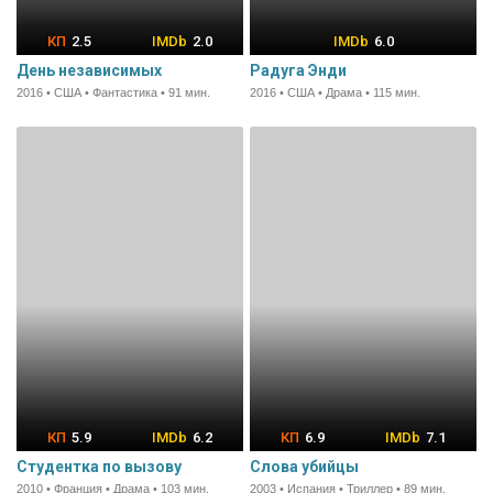
2.5
2.0
6.0
День независимых
Радуга Энди
2016 • США • Фантастика • 91 мин.
2016 • США • Драма • 115 мин.
5.9
6.2
6.9
7.1
Студентка по вызову
Слова убийцы
2010 • Франция • Драма • 103 мин.
2003 • Испания • Триллер • 89 мин.