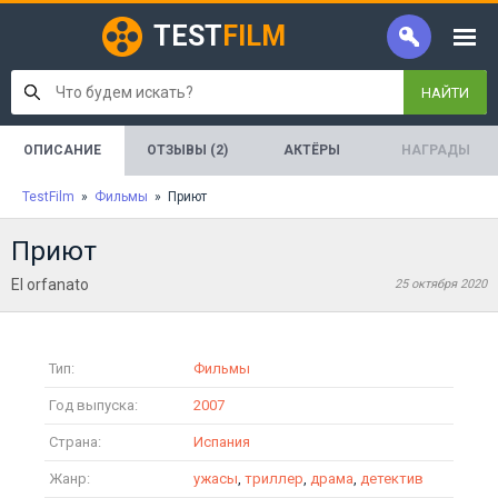
TEST
FILM
НАЙТИ
ОПИСАНИЕ
ОТЗЫВЫ (2)
АКТЁРЫ
НАГРАДЫ
TestFilm
»
Фильмы
» Приют
Приют
El orfanato
25 октября 2020
Тип:
Фильмы
Год выпуска:
2007
Страна:
Испания
Жанр:
ужасы
,
триллер
,
драма
,
детектив